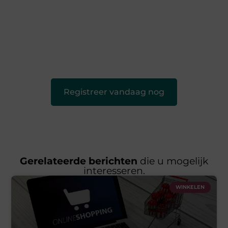
vandebeckenkamp.nl is dé plek waar creativiteit, schrijven
en lezen samenkomen. Heb je een passie voor bloggen,
verhalen vertellen of gewoon het ontdekken van
inspirerende content? Dan hoor jij bij ons!
❝
Samen maken we bloggen toegankelijk, creatief en
leuk voor iedereen
❞
Registreer vandaag nog
Gerelateerde berichten
die u mogelijk
interesseren.
WINKELEN