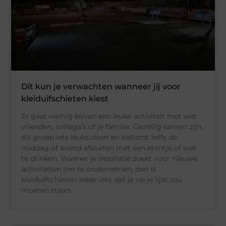
Dit kun je verwachten wanneer jij voor
kleiduifschieten kiest
Er gaat weinig boven een leuke activiteit met wat
vrienden, collega’s of je familie. Gezellig samen zijn,
als groep iets leuks doen en wellicht zelfs de
middag of avond afsluiten met een etentje of wat
te drinken. Wanner je inspiratie zoekt voor nieuwe
activiteiten om te ondernemen, dan is
kleiduifschieten zeker iets dat je op je lijst zou
moeten staan.