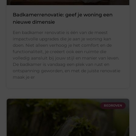
Badkamerrenovatie: geef je woning een
nieuwe dimensie
Een badkamer renovatie is één van de meest
impactvolle upgrades die je aan je woning kan
doen. Niet alleen verhoog je het comfort en de
functionaliteit, je creëert ook een ruimte die
volledig aansluit bij jouw stijl en manier van leven.
De badkamer is vandaag een plek van rust en
ontspanning geworden, en met de juiste renovatie
maak je er
BEDRIJVEN