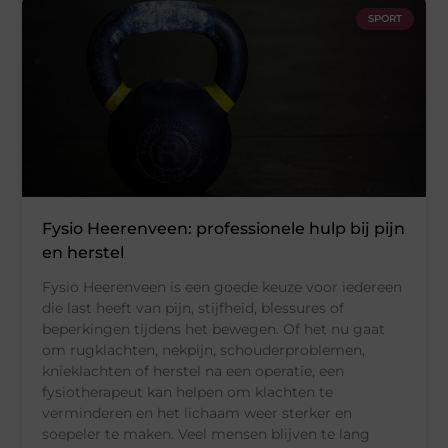
SPORT
Fysio Heerenveen: professionele hulp bij pijn
en herstel
Fysio Heerenveen is een goede keuze voor iedereen
die last heeft van pijn, stijfheid, blessures of
beperkingen tijdens het bewegen. Of het nu gaat
om rugklachten, nekpijn, schouderproblemen,
knieklachten of herstel na een operatie, een
fysiotherapeut kan helpen om klachten te
verminderen en het lichaam weer sterker en
soepeler te maken. Veel mensen blijven te lang