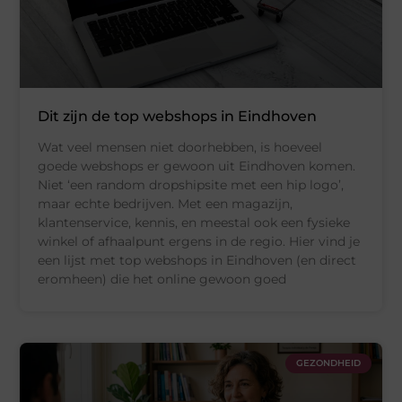
Dit zijn de top webshops in Eindhoven
Wat veel mensen niet doorhebben, is hoeveel
goede webshops er gewoon uit Eindhoven komen.
Niet ‘een random dropshipsite met een hip logo’,
maar echte bedrijven. Met een magazijn,
klantenservice, kennis, en meestal ook een fysieke
winkel of afhaalpunt ergens in de regio. Hier vind je
een lijst met top webshops in Eindhoven (en direct
eromheen) die het online gewoon goed
GEZONDHEID