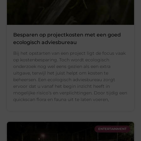
Besparen op projectkosten met een goed
ecologisch adviesbureau
Bij het opstarten van een project ligt de focus vaak
op kostenbesparing. Toch wordt ecologisch
onderzoek nog wel eens gezien als een extra
uitgave, terwijl het juist helpt om kosten te
beheersen. Een ecologisch adviesbureau zorgt
ervoor dat u vanaf het begin inzicht heeft in
mogelijke risico’s en verplichtingen. Door tijdig een
quickscan flora en fauna uit te laten voeren,
ENTERTAINMENT