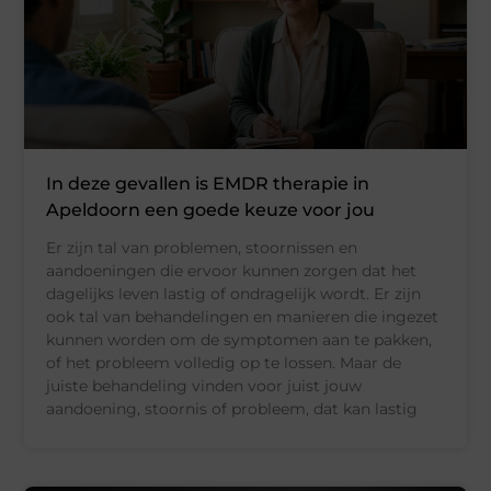
In deze gevallen is EMDR therapie in
Apeldoorn een goede keuze voor jou
Er zijn tal van problemen, stoornissen en
aandoeningen die ervoor kunnen zorgen dat het
dagelijks leven lastig of ondragelijk wordt. Er zijn
ook tal van behandelingen en manieren die ingezet
kunnen worden om de symptomen aan te pakken,
of het probleem volledig op te lossen. Maar de
juiste behandeling vinden voor juist jouw
aandoening, stoornis of probleem, dat kan lastig