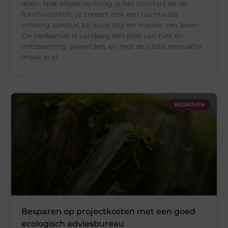
doen. Niet alleen verhoog je het comfort en de
functionaliteit, je creëert ook een ruimte die
volledig aansluit bij jouw stijl en manier van leven.
De badkamer is vandaag een plek van rust en
ontspanning geworden, en met de juiste renovatie
maak je er
BEDRIJVEN
Besparen op projectkosten met een goed
ecologisch adviesbureau