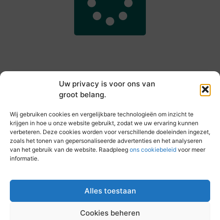
Uw privacy is voor ons van
groot belang.
Main Links
Wij gebruiken cookies en vergelijkbare technologieën om inzicht te
Goede backlinks kopen: hoe je jouw websiteautoriteit slim versterkt
Slim online verdienen: zo haal je inkomsten uit je website
krijgen in hoe u onze website gebruikt, zodat we uw ervaring kunnen
verbeteren. Deze cookies worden voor verschillende doeleinden ingezet,
zoals het tonen van gepersonaliseerde advertenties en het analyseren
van het gebruik van de website. Raadpleeg
ons cookiebeleid
voor meer
informatie.
Elke dag iets nieuws op vandebeckenkamp.nl
Blogs vol inspiratie, inzichten en tips voor jouw dagelijks
leven.
Alles toestaan
Cookies beheren
@2025 All Right Reserved. Design by
www.vandebeckenkamp.nl