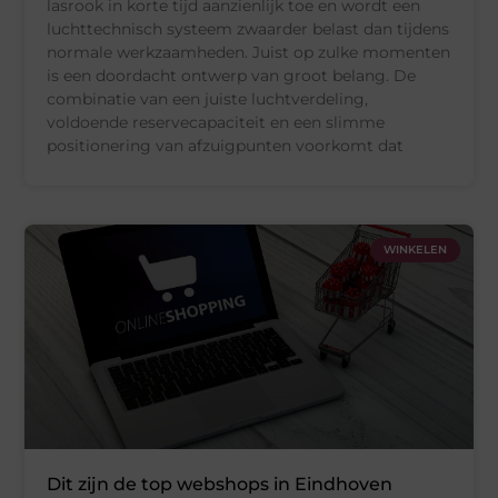
lasrook in korte tijd aanzienlijk toe en wordt een
luchttechnisch systeem zwaarder belast dan tijdens
normale werkzaamheden. Juist op zulke momenten
is een doordacht ontwerp van groot belang. De
combinatie van een juiste luchtverdeling,
voldoende reservecapaciteit en een slimme
positionering van afzuigpunten voorkomt dat
WINKELEN
Dit zijn de top webshops in Eindhoven