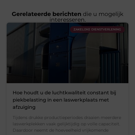
Gerelateerde berichten
die u mogelijk
interesseren.
ZAKELIJKE DIENSTVERLENING
Hoe houdt u de luchtkwaliteit constant bij
piekbelasting in een laswerkplaats met
afzuiging
Tijdens drukke productieperiodes draaien meerdere
laswerkplekken vaak gelijktijdig op volle capaciteit.
Daardoor neemt de hoeveelheid vrijkomende