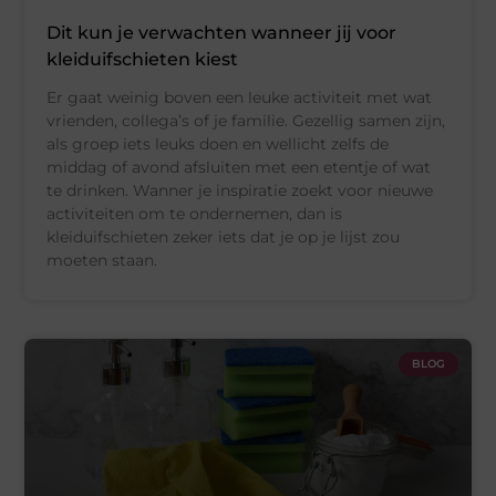
Dit kun je verwachten wanneer jij voor
kleiduifschieten kiest
Er gaat weinig boven een leuke activiteit met wat
vrienden, collega’s of je familie. Gezellig samen zijn,
als groep iets leuks doen en wellicht zelfs de
middag of avond afsluiten met een etentje of wat
te drinken. Wanner je inspiratie zoekt voor nieuwe
activiteiten om te ondernemen, dan is
kleiduifschieten zeker iets dat je op je lijst zou
moeten staan.
BLOG