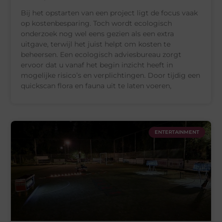
Bij het opstarten van een project ligt de focus vaak
op kostenbesparing. Toch wordt ecologisch
onderzoek nog wel eens gezien als een extra
uitgave, terwijl het juist helpt om kosten te
beheersen. Een ecologisch adviesbureau zorgt
ervoor dat u vanaf het begin inzicht heeft in
mogelijke risico’s en verplichtingen. Door tijdig een
quickscan flora en fauna uit te laten voeren,
ENTERTAINMENT