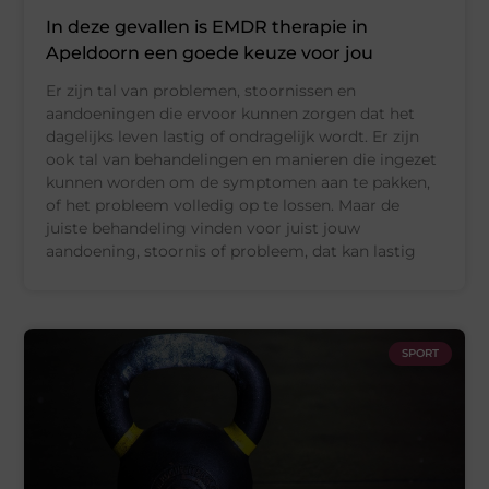
In deze gevallen is EMDR therapie in
Apeldoorn een goede keuze voor jou
Er zijn tal van problemen, stoornissen en
aandoeningen die ervoor kunnen zorgen dat het
dagelijks leven lastig of ondragelijk wordt. Er zijn
ook tal van behandelingen en manieren die ingezet
kunnen worden om de symptomen aan te pakken,
of het probleem volledig op te lossen. Maar de
juiste behandeling vinden voor juist jouw
aandoening, stoornis of probleem, dat kan lastig
SPORT