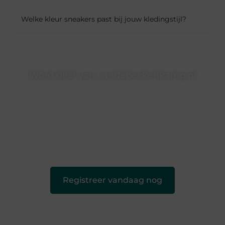
Welke kleur sneakers past bij jouw kledingstijl?
Word deel van vandebeckenkamp.nl
vandebeckenkamp.nl is dé plek waar creativiteit, schrijven
en lezen samenkomen. Heb je een passie voor bloggen,
verhalen vertellen of gewoon het ontdekken van
inspirerende content? Dan hoor jij bij ons!
❝
Samen maken we bloggen toegankelijk, creatief en
leuk voor iedereen
❞
Registreer vandaag nog