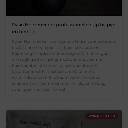
Fysio Heerenveen: professionele hulp bij pijn
en herstel
Fysio Heerenveen is een goede keuze voor iedereen
die last heeft van pijn, stijfheid, blessures of
beperkingen tijdens het bewegen. Of het nu gaat
om rugklachten, nekpijn, schouderproblemen,
knieklachten of herstel na een operatie, een
fysiotherapeut kan helpen om klachten te
verminderen en het lichaam weer sterker en
soepeler te maken. Veel mensen blijven te lang
rondlopen met pijn, terwijl
WONING EN TUIN