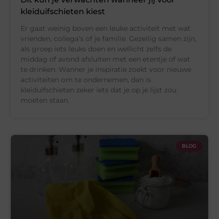
kleiduifschieten kiest
Er gaat weinig boven een leuke activiteit met wat
vrienden, collega’s of je familie. Gezellig samen zijn,
als groep iets leuks doen en wellicht zelfs de
middag of avond afsluiten met een etentje of wat
te drinken. Wanner je inspiratie zoekt voor nieuwe
activiteiten om te ondernemen, dan is
kleiduifschieten zeker iets dat je op je lijst zou
moeten staan.
BLOG