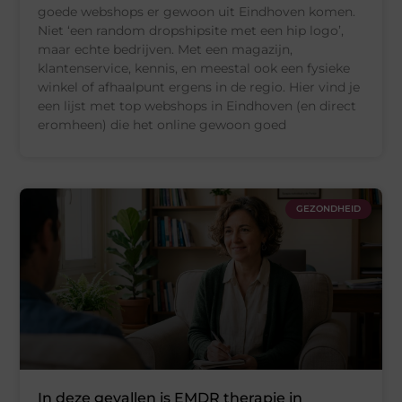
goede webshops er gewoon uit Eindhoven komen.
Niet ‘een random dropshipsite met een hip logo’,
maar echte bedrijven. Met een magazijn,
klantenservice, kennis, en meestal ook een fysieke
winkel of afhaalpunt ergens in de regio. Hier vind je
een lijst met top webshops in Eindhoven (en direct
eromheen) die het online gewoon goed
GEZONDHEID
In deze gevallen is EMDR therapie in