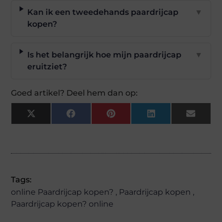
Kan ik een tweedehands paardrijcap
▼
kopen?
Is het belangrijk hoe mijn paardrijcap
▼
eruitziet?
Goed artikel? Deel hem dan op:
X
Facebook
Pinterest
LinkedIn
Email
(Twitter)
Tags:
online Paardrijcap kopen?
,
Paardrijcap kopen
,
Paardrijcap kopen? online