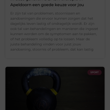
Apeldoorn een goede keuze voor jou
Er zijn tal van problemen, stoornissen en
aandoeningen die ervoor kunnen zorgen dat het
dagelijks leven lastig of ondragelijk wordt. Er zijn
ook tal van behandelingen en manieren die ingezet
kunnen worden om de symptomen aan te pakken,
of het probleem volledig op te lossen. Maar de
juiste behandeling vinden voor juist jouw
aandoening, stoornis of probleem, dat kan lastig
SPORT