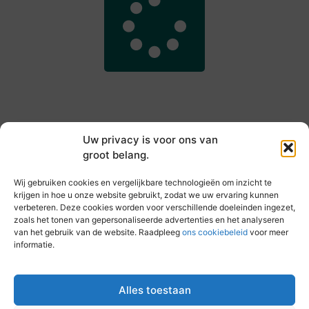
Uw privacy is voor ons van
groot belang.
Main Links
Wij gebruiken cookies en vergelijkbare technologieën om inzicht te
Goede backlinks kopen: hoe je jouw websiteautoriteit slim versterkt
Slim online verdienen: zo haal je inkomsten uit je website
krijgen in hoe u onze website gebruikt, zodat we uw ervaring kunnen
verbeteren. Deze cookies worden voor verschillende doeleinden ingezet,
zoals het tonen van gepersonaliseerde advertenties en het analyseren
van het gebruik van de website. Raadpleeg
ons cookiebeleid
voor meer
informatie.
Elke dag iets nieuws op vandebeckenkamp.nl
Blogs vol inspiratie, inzichten en tips voor jouw dagelijks
leven.
Alles toestaan