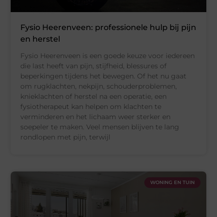
Fysio Heerenveen: professionele hulp bij pijn
en herstel
Fysio Heerenveen is een goede keuze voor iedereen
die last heeft van pijn, stijfheid, blessures of
beperkingen tijdens het bewegen. Of het nu gaat
om rugklachten, nekpijn, schouderproblemen,
knieklachten of herstel na een operatie, een
fysiotherapeut kan helpen om klachten te
verminderen en het lichaam weer sterker en
soepeler te maken. Veel mensen blijven te lang
rondlopen met pijn, terwijl
WONING EN TUIN