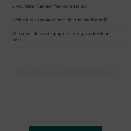
5 voordelen van een flexibel interieur
Welke kleur sneakers past bij jouw kledingstijl?
Alles over de verzorging en styling van krullend
haar
Word deel van vandebeckenkamp.nl
vandebeckenkamp.nl is dé plek waar creativiteit, schrijven
en lezen samenkomen. Heb je een passie voor bloggen,
verhalen vertellen of gewoon het ontdekken van
inspirerende content? Dan hoor jij bij ons!
❝
Samen maken we bloggen toegankelijk, creatief en
leuk voor iedereen
❞