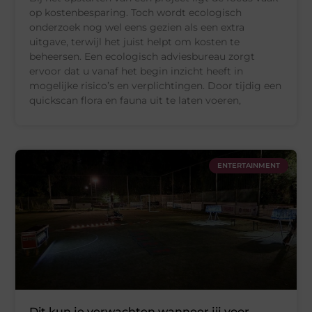
op kostenbesparing. Toch wordt ecologisch
onderzoek nog wel eens gezien als een extra
uitgave, terwijl het juist helpt om kosten te
beheersen. Een ecologisch adviesbureau zorgt
ervoor dat u vanaf het begin inzicht heeft in
mogelijke risico’s en verplichtingen. Door tijdig een
quickscan flora en fauna uit te laten voeren,
ENTERTAINMENT
Dit kun je verwachten wanneer jij voor