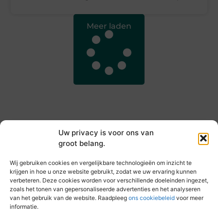
Meer laden
Uw privacy is voor ons van
groot belang.
Main Links
Wij gebruiken cookies en vergelijkbare technologieën om inzicht te
Goede backlinks kopen: hoe je jouw websiteautoriteit slim versterkt
Slim online verdienen: zo haal je inkomsten uit je website
krijgen in hoe u onze website gebruikt, zodat we uw ervaring kunnen
verbeteren. Deze cookies worden voor verschillende doeleinden ingezet,
zoals het tonen van gepersonaliseerde advertenties en het analyseren
van het gebruik van de website. Raadpleeg
ons cookiebeleid
voor meer
informatie.
Elke dag iets nieuws op vandebeckenkamp.nl