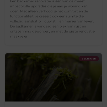
Een badkamer renovatie is één van de meest
impactvolle upgrades die je aan je woning kan
doen. Niet alleen verhoog je het comfort en de
functionaliteit, je creëert ook een ruimte die
volledig aansluit bij jouw stijl en manier van leven.
De badkamer is vandaag een plek van rust en
ontspanning geworden, en met de juiste renovatie
maak je er
BEDRIJVEN