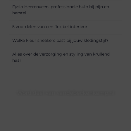
Fysio Heerenveen: professionele hulp bij pijn en
herstel
5 voordelen van een flexibel interieur
Welke kleur sneakers past bij jouw kledingstijl?
Alles over de verzorging en styling van krullend
haar
Word deel van vandebeckenkamp.nl
vandebeckenkamp.nl is dé plek waar creativiteit, schrijven
en lezen samenkomen. Heb je een passie voor bloggen,
verhalen vertellen of gewoon het ontdekken van
inspirerende content? Dan hoor jij bij ons!
❝
Samen maken we bloggen toegankelijk, creatief en