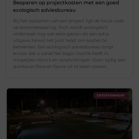
Besparen op projectkosten met een goed
ecologisch adviesbureau
Bij het opstarten van een project ligt de focus vaak
op kostenbesparing. Toch wordt ecologisch
onderzoek nog wel eens gezien als een extra
uitgave, terwijl het juist helpt om kosten te
beheersen. Een ecologisch adviesbureau zorgt
ervoor dat u vanaf het begin inzicht heeft in
mogelijke risico’s en verplichtingen. Door tijdig een
quickscan flora en fauna uit te laten voeren,
ENTERTAINMENT