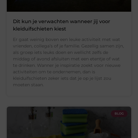
Dit kun je verwachten wanneer jij voor
kleiduifschieten kiest
Er gaat weinig boven een leuke activiteit met wat
vrienden, collega’s of je familie. Gezellig samen zijn,
als groep iets leuks doen en wellicht zelfs de
middag of avond afsluiten met een etentje of wat
te drinken. Wanner je inspiratie zoekt voor nieuwe
activiteiten om te ondernemen, dan is
kleiduifschieten zeker iets dat je op je lijst zou
moeten staan.
BLOG