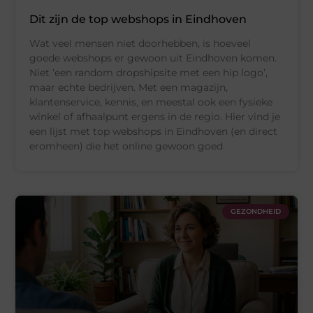
Dit zijn de top webshops in Eindhoven
Wat veel mensen niet doorhebben, is hoeveel
goede webshops er gewoon uit Eindhoven komen.
Niet ‘een random dropshipsite met een hip logo’,
maar echte bedrijven. Met een magazijn,
klantenservice, kennis, en meestal ook een fysieke
winkel of afhaalpunt ergens in de regio. Hier vind je
een lijst met top webshops in Eindhoven (en direct
eromheen) die het online gewoon goed
GEZONDHEID