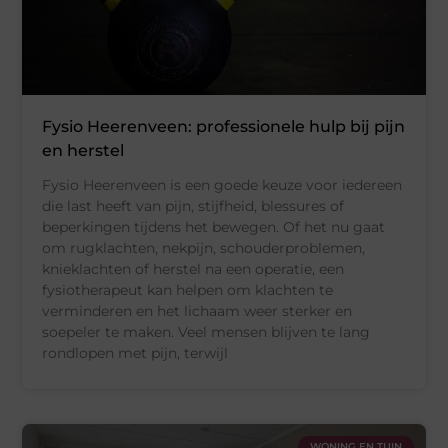
Fysio Heerenveen: professionele hulp bij pijn
en herstel
Fysio Heerenveen is een goede keuze voor iedereen
die last heeft van pijn, stijfheid, blessures of
beperkingen tijdens het bewegen. Of het nu gaat
om rugklachten, nekpijn, schouderproblemen,
knieklachten of herstel na een operatie, een
fysiotherapeut kan helpen om klachten te
verminderen en het lichaam weer sterker en
soepeler te maken. Veel mensen blijven te lang
rondlopen met pijn, terwijl
WONING EN TUIN