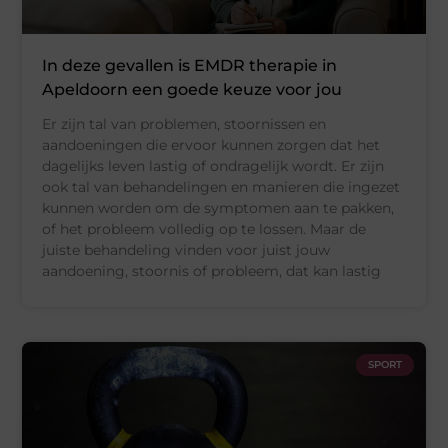
In deze gevallen is EMDR therapie in
Apeldoorn een goede keuze voor jou
Er zijn tal van problemen, stoornissen en
aandoeningen die ervoor kunnen zorgen dat het
dagelijks leven lastig of ondragelijk wordt. Er zijn
ook tal van behandelingen en manieren die ingezet
kunnen worden om de symptomen aan te pakken,
of het probleem volledig op te lossen. Maar de
juiste behandeling vinden voor juist jouw
aandoening, stoornis of probleem, dat kan lastig
SPORT