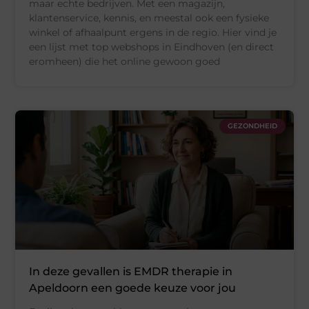
maar echte bedrijven. Met een magazijn,
klantenservice, kennis, en meestal ook een fysieke
winkel of afhaalpunt ergens in de regio. Hier vind je
een lijst met top webshops in Eindhoven (en direct
eromheen) die het online gewoon goed
GEZONDHEID
In deze gevallen is EMDR therapie in
Apeldoorn een goede keuze voor jou