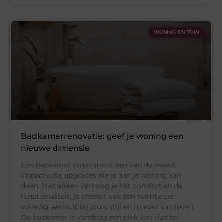
WONING EN TUIN
Badkamerrenovatie: geef je woning een
nieuwe dimensie
Een badkamer renovatie is één van de meest
impactvolle upgrades die je aan je woning kan
doen. Niet alleen verhoog je het comfort en de
functionaliteit, je creëert ook een ruimte die
volledig aansluit bij jouw stijl en manier van leven.
De badkamer is vandaag een plek van rust en