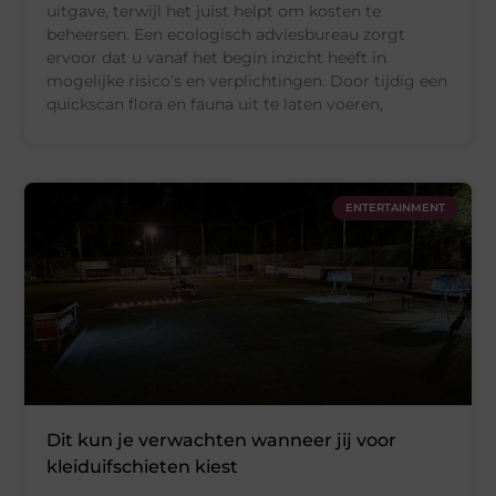
uitgave, terwijl het juist helpt om kosten te
beheersen. Een ecologisch adviesbureau zorgt
ervoor dat u vanaf het begin inzicht heeft in
mogelijke risico’s en verplichtingen. Door tijdig een
quickscan flora en fauna uit te laten voeren,
ENTERTAINMENT
Dit kun je verwachten wanneer jij voor
kleiduifschieten kiest