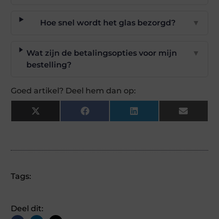
Hoe snel wordt het glas bezorgd?
▼
Wat zijn de betalingsopties voor mijn
▼
bestelling?
Goed artikel? Deel hem dan op:
X
Facebook
LinkedIn
Email
(Twitter)
Tags:
Deel dit: