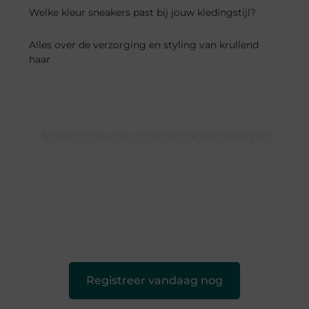
Welke kleur sneakers past bij jouw kledingstijl?
Alles over de verzorging en styling van krullend
haar
Word deel van vandebeckenkamp.nl
vandebeckenkamp.nl is dé plek waar creativiteit, schrijven
en lezen samenkomen. Heb je een passie voor bloggen,
verhalen vertellen of gewoon het ontdekken van
inspirerende content? Dan hoor jij bij ons!
❝
Samen maken we bloggen toegankelijk, creatief en
leuk voor iedereen
❞
Registreer vandaag nog