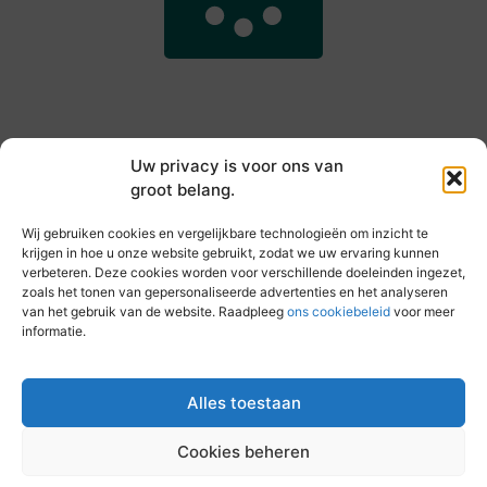
Uw privacy is voor ons van
groot belang.
Main Links
Wij gebruiken cookies en vergelijkbare technologieën om inzicht te
Goede backlinks kopen: hoe je jouw websiteautoriteit slim versterkt
Slim online verdienen: zo haal je inkomsten uit je website
krijgen in hoe u onze website gebruikt, zodat we uw ervaring kunnen
verbeteren. Deze cookies worden voor verschillende doeleinden ingezet,
zoals het tonen van gepersonaliseerde advertenties en het analyseren
van het gebruik van de website. Raadpleeg
ons cookiebeleid
voor meer
informatie.
Elke dag iets nieuws op vandebeckenkamp.nl
Blogs vol inspiratie, inzichten en tips voor jouw dagelijks
leven.
Alles toestaan
Cookies beheren
@2025 All Right Reserved. Design by
www.vandebeckenkamp.nl