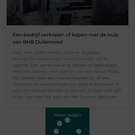
Een bedrijf verkopen of kopen met de hulp
van BHB Dullemond
Voor veel ondernemers staan er dagelijks
belangrijke beslissingen en momenten op de
agenda. Een samenwerking starten of beëindigen
met een partner, met openen van een nieuw filiaal,
het zoeken naar een nieuwe leverancier of een
strategische aanpassingen om geld te besparen of
juist om nieuwe klanten te werven. Je kunt veel zelf,
maar wanneer het gaat om het fuseren, verkopen
Meer laden