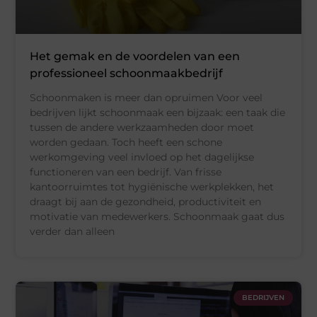
Het gemak en de voordelen van een
professioneel schoonmaakbedrijf
Schoonmaken is meer dan opruimen Voor veel
bedrijven lijkt schoonmaak een bijzaak: een taak die
tussen de andere werkzaamheden door moet
worden gedaan. Toch heeft een schone
werkomgeving veel invloed op het dagelijkse
functioneren van een bedrijf. Van frisse
kantoorruimtes tot hygiënische werkplekken, het
draagt bij aan de gezondheid, productiviteit en
motivatie van medewerkers. Schoonmaak gaat dus
verder dan alleen
BEDRIJVEN