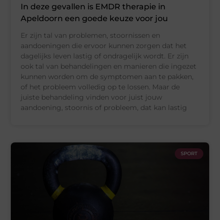
In deze gevallen is EMDR therapie in
Apeldoorn een goede keuze voor jou
Er zijn tal van problemen, stoornissen en
aandoeningen die ervoor kunnen zorgen dat het
dagelijks leven lastig of ondragelijk wordt. Er zijn
ook tal van behandelingen en manieren die ingezet
kunnen worden om de symptomen aan te pakken,
of het probleem volledig op te lossen. Maar de
juiste behandeling vinden voor juist jouw
aandoening, stoornis of probleem, dat kan lastig
SPORT