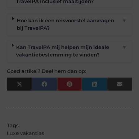
TravelPA inclusief maaltijden?
Hoe kan ik een reisvoorstel aanvragen
▼
bij TravelPA?
Kan TravelPA mij helpen mijn ideale
▼
vakantiebestemming te vinden?
Goed artikel? Deel hem dan op:
X
Facebook
Pinterest
LinkedIn
Email
(Twitter)
Tags:
Luxe vakanties