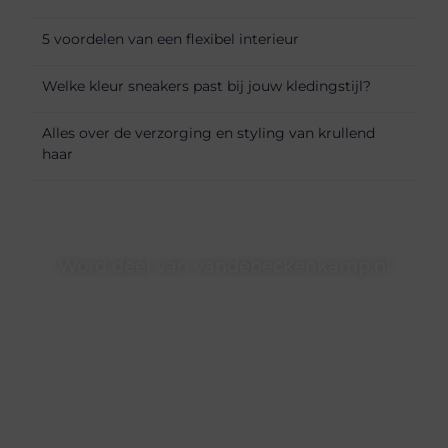
5 voordelen van een flexibel interieur
Welke kleur sneakers past bij jouw kledingstijl?
Alles over de verzorging en styling van krullend
haar
Word deel van vandebeckenkamp.nl
vandebeckenkamp.nl is dé plek waar creativiteit, schrijven
en lezen samenkomen. Heb je een passie voor bloggen,
verhalen vertellen of gewoon het ontdekken van
inspirerende content? Dan hoor jij bij ons!
❝
Samen maken we bloggen toegankelijk, creatief en
leuk voor iedereen
❞