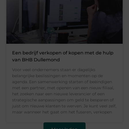
Een bedrijf verkopen of kopen met de hulp
van BHB Dullemond
Voor veel ondernemers staan er dagelijks
belangrijke beslissingen en momenten op de
agenda. Een samenwerking starten of beëindigen
met een partner, met openen van een nieuw filiaal,
het zoeken naar een nieuwe leverancier of een
strategische aanpassingen om geld te besparen of
juist om nieuwe klanten te werven. Je kunt veel zelf,
maar wanneer het gaat om het fuseren, verkopen