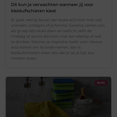
Dit kun je verwachten wanneer jij voor
kleiduifschieten kiest
Er gaat weinig boven een leuke activiteit met wat
vrienden, collega’s of je familie. Gezellig samen zijn,
als groep iets leuks doen en wellicht zelfs de
middag of avond afsluiten met een etentje of wat
te drinken. Wanner je inspiratie zoekt voor nieuwe
activiteiten om te ondernemen, dan is
kleiduifschieten zeker iets dat je op je lijst zou
moeten staan.
BLOG