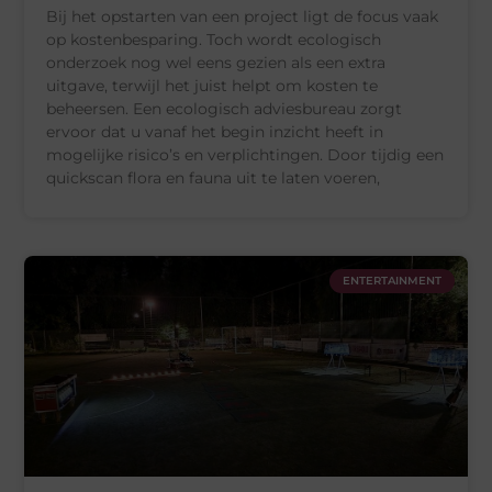
Bij het opstarten van een project ligt de focus vaak
op kostenbesparing. Toch wordt ecologisch
onderzoek nog wel eens gezien als een extra
uitgave, terwijl het juist helpt om kosten te
beheersen. Een ecologisch adviesbureau zorgt
ervoor dat u vanaf het begin inzicht heeft in
mogelijke risico’s en verplichtingen. Door tijdig een
quickscan flora en fauna uit te laten voeren,
ENTERTAINMENT