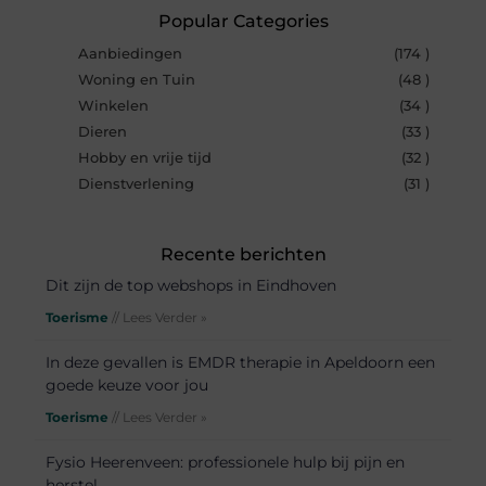
Popular Categories
Aanbiedingen
(174 )
Woning en Tuin
(48 )
Winkelen
(34 )
Dieren
(33 )
Hobby en vrije tijd
(32 )
Dienstverlening
(31 )
Recente berichten
Dit zijn de top webshops in Eindhoven
Toerisme
// Lees Verder »
In deze gevallen is EMDR therapie in Apeldoorn een
goede keuze voor jou
Toerisme
// Lees Verder »
Fysio Heerenveen: professionele hulp bij pijn en
herstel