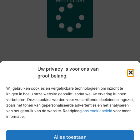
Meer laden
Uw privacy is voor ons van
groot belang.
Main Links
Wij gebruiken cookies en vergelijkbare technologieën om inzicht te
Goede backlinks kopen: hoe je jouw websiteautoriteit slim versterkt
Slim online verdienen: zo haal je inkomsten uit je website
krijgen in hoe u onze website gebruikt, zodat we uw ervaring kunnen
verbeteren. Deze cookies worden voor verschillende doeleinden ingezet,
zoals het tonen van gepersonaliseerde advertenties en het analyseren
van het gebruik van de website. Raadpleeg
ons cookiebeleid
voor meer
informatie.
Elke dag iets nieuws op vandebeckenkamp.nl
Blogs vol inspiratie, inzichten en tips voor jouw dagelijks
leven.
Alles toestaan