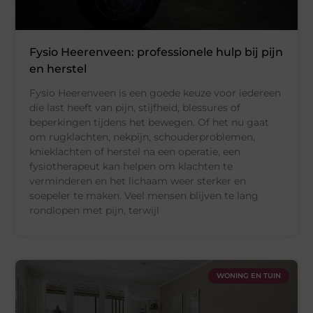
Fysio Heerenveen: professionele hulp bij pijn
en herstel
Fysio Heerenveen is een goede keuze voor iedereen
die last heeft van pijn, stijfheid, blessures of
beperkingen tijdens het bewegen. Of het nu gaat
om rugklachten, nekpijn, schouderproblemen,
knieklachten of herstel na een operatie, een
fysiotherapeut kan helpen om klachten te
verminderen en het lichaam weer sterker en
soepeler te maken. Veel mensen blijven te lang
rondlopen met pijn, terwijl
WONING EN TUIN