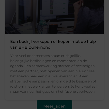
Een bedrijf verkopen of kopen met de hulp
van BHB Dullemond
Voor veel ondernemers staan er dagelijks
belangrijke beslissingen en momenten op de
agenda. Een samenwerking starten of beëindigen
met een partner, met openen van een nieuw filiaal,
het zoeken naar een nieuwe leverancier of een
strategische aanpassingen om geld te besparen of
juist om nieuwe klanten te werven. Je kunt veel zelf,
maar wanneer het gaat om het fuseren, verkopen
Meer laden