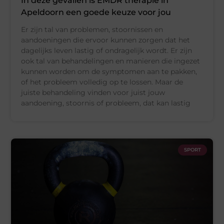
In deze gevallen is EMDR therapie in
Apeldoorn een goede keuze voor jou
Er zijn tal van problemen, stoornissen en
aandoeningen die ervoor kunnen zorgen dat het
dagelijks leven lastig of ondragelijk wordt. Er zijn
ook tal van behandelingen en manieren die ingezet
kunnen worden om de symptomen aan te pakken,
of het probleem volledig op te lossen. Maar de
juiste behandeling vinden voor juist jouw
aandoening, stoornis of probleem, dat kan lastig
SPORT