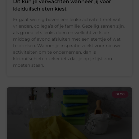
Dit kun je verwachten wanneer jij voor
kleiduifschieten kiest
Er gaat weinig boven een leuke activiteit met wat
vrienden, collega’s of je familie. Gezellig samen zijn,
als groep iets leuks doen en wellicht zelfs de
middag of avond afsluiten met een etentje of wat
te drinken. Wanner je inspiratie zoekt voor nieuwe
activiteiten om te ondernemen, dan is
kleiduifschieten zeker iets dat je op je lijst zou
moeten staan.
BLOG