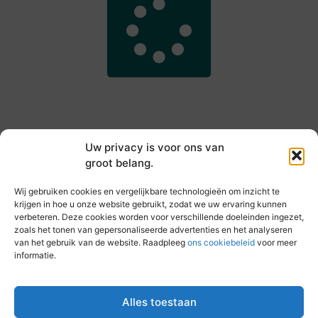
Uw privacy is voor ons van
groot belang.
Main Links
Wij gebruiken cookies en vergelijkbare technologieën om inzicht te
Goede backlinks kopen: hoe je jouw websiteautoriteit slim versterkt
Slim online verdienen: zo haal je inkomsten uit je website
krijgen in hoe u onze website gebruikt, zodat we uw ervaring kunnen
verbeteren. Deze cookies worden voor verschillende doeleinden ingezet,
zoals het tonen van gepersonaliseerde advertenties en het analyseren
van het gebruik van de website. Raadpleeg
ons cookiebeleid
voor meer
informatie.
Elke dag iets nieuws op vandebeckenkamp.nl
Blogs vol inspiratie, inzichten en tips voor jouw dagelijks
leven.
Alles toestaan