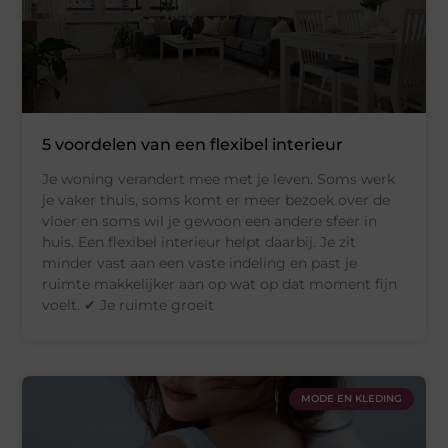
5 voordelen van een flexibel interieur
Je woning verandert mee met je leven. Soms werk
je vaker thuis, soms komt er meer bezoek over de
vloer en soms wil je gewoon een andere sfeer in
huis. Een flexibel interieur helpt daarbij. Je zit
minder vast aan een vaste indeling en past je
ruimte makkelijker aan op wat op dat moment fijn
voelt. ✔ Je ruimte groeit
MODE EN KLEDING