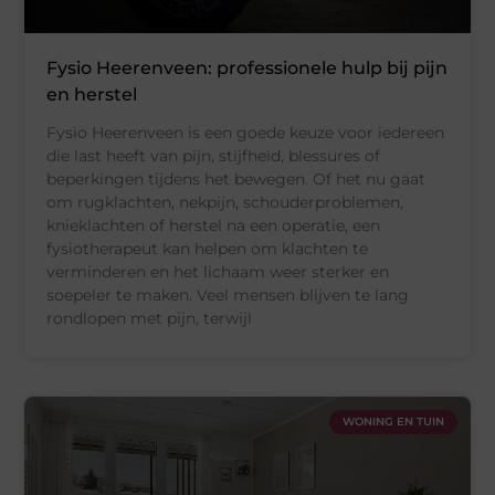
Fysio Heerenveen: professionele hulp bij pijn
en herstel
Fysio Heerenveen is een goede keuze voor iedereen
die last heeft van pijn, stijfheid, blessures of
beperkingen tijdens het bewegen. Of het nu gaat
om rugklachten, nekpijn, schouderproblemen,
knieklachten of herstel na een operatie, een
fysiotherapeut kan helpen om klachten te
verminderen en het lichaam weer sterker en
soepeler te maken. Veel mensen blijven te lang
rondlopen met pijn, terwijl
WONING EN TUIN