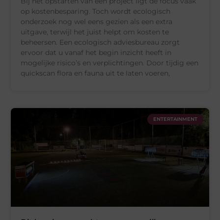
Bij het opstarten van een project ligt de focus vaak
op kostenbesparing. Toch wordt ecologisch
onderzoek nog wel eens gezien als een extra
uitgave, terwijl het juist helpt om kosten te
beheersen. Een ecologisch adviesbureau zorgt
ervoor dat u vanaf het begin inzicht heeft in
mogelijke risico’s en verplichtingen. Door tijdig een
quickscan flora en fauna uit te laten voeren,
ENTERTAINMENT