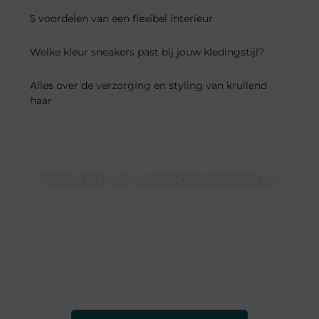
5 voordelen van een flexibel interieur
Welke kleur sneakers past bij jouw kledingstijl?
Alles over de verzorging en styling van krullend
haar
Word deel van vandebeckenkamp.nl
vandebeckenkamp.nl is dé plek waar creativiteit, schrijven
en lezen samenkomen. Heb je een passie voor bloggen,
verhalen vertellen of gewoon het ontdekken van
inspirerende content? Dan hoor jij bij ons!
❝
Samen maken we bloggen toegankelijk, creatief en
leuk voor iedereen
❞