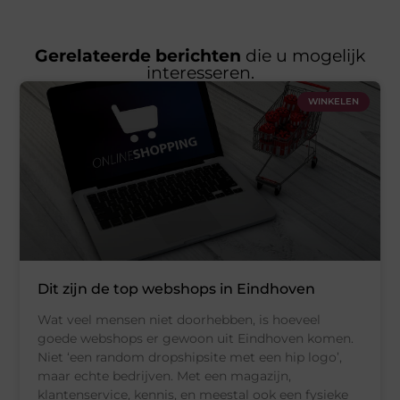
Gerelateerde berichten
die u mogelijk
interesseren.
WINKELEN
Dit zijn de top webshops in Eindhoven
Wat veel mensen niet doorhebben, is hoeveel
goede webshops er gewoon uit Eindhoven komen.
Niet ‘een random dropshipsite met een hip logo’,
maar echte bedrijven. Met een magazijn,
klantenservice, kennis, en meestal ook een fysieke