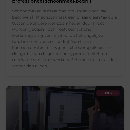
professioneel schoonmaakbedrijf
Schoonmaken is meer dan opruimen Voor veel
bedrijven lijkt schoonmaak een bijzaak: een taak die
tussen de andere werkzaamheden door moet
worden gedaan. Toch heeft een schone
werkomgeving veel invloed op het dagelijkse
functioneren van een bedrijf. Van frisse
kantoorruimtes tot hygiënische werkplekken, het
draagt bij aan de gezondheid, productiviteit en
motivatie van medewerkers. Schoonmaak gaat dus
verder dan alleen
BEDRIJVEN