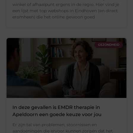
winkel of afhaalpunt ergens in de regio. Hier vind je
een lijst met top webshops in Eindhoven (en direct
eromheen) die het online gewoon goed
GEZONDHEID
In deze gevallen is EMDR therapie in
Apeldoorn een goede keuze voor jou
Er zijn tal van problemen, stoornissen en
aandoeningen die ervoor kunnen zorgen dat het