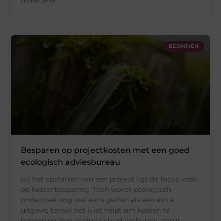
maak je er
BEDRIJVEN
Besparen op projectkosten met een goed
ecologisch adviesbureau
Bij het opstarten van een project ligt de focus vaak
op kostenbesparing. Toch wordt ecologisch
onderzoek nog wel eens gezien als een extra
uitgave, terwijl het juist helpt om kosten te
beheersen. Een ecologisch adviesbureau zorgt