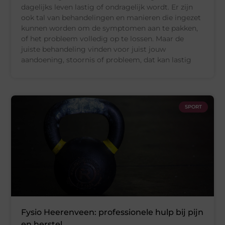
dagelijks leven lastig of ondragelijk wordt. Er zijn
ook tal van behandelingen en manieren die ingezet
kunnen worden om de symptomen aan te pakken,
of het probleem volledig op te lossen. Maar de
juiste behandeling vinden voor juist jouw
aandoening, stoornis of probleem, dat kan lastig
SPORT
Fysio Heerenveen: professionele hulp bij pijn
en herstel