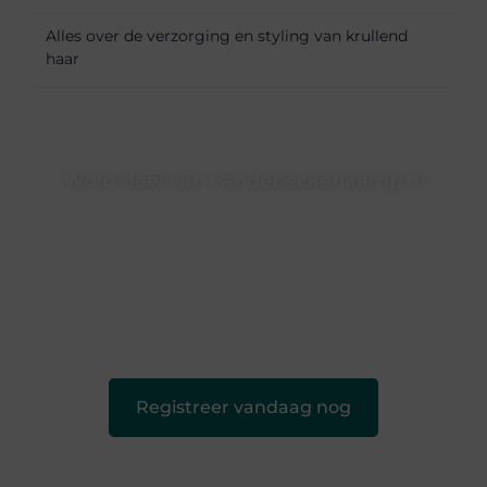
Alles over de verzorging en styling van krullend
haar
Word deel van vandebeckenkamp.nl
vandebeckenkamp.nl is dé plek waar creativiteit, schrijven
en lezen samenkomen. Heb je een passie voor bloggen,
verhalen vertellen of gewoon het ontdekken van
inspirerende content? Dan hoor jij bij ons!
❝
Samen maken we bloggen toegankelijk, creatief en
leuk voor iedereen
❞
Registreer vandaag nog