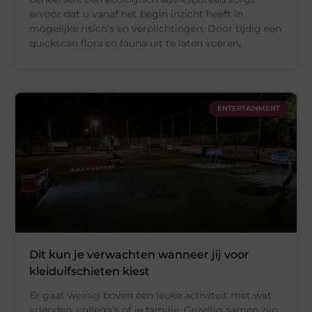
ervoor dat u vanaf het begin inzicht heeft in
mogelijke risico’s en verplichtingen. Door tijdig een
quickscan flora en fauna uit te laten voeren,
ENTERTAINMENT
Dit kun je verwachten wanneer jij voor
kleiduifschieten kiest
Er gaat weinig boven een leuke activiteit met wat
vrienden, collega’s of je familie. Gezellig samen zijn,