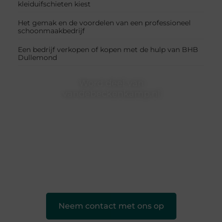
kleiduifschieten kiest
Het gemak en de voordelen van een professioneel
schoonmaakbedrijf
Een bedrijf verkopen of kopen met de hulp van BHB
Dullemond
Word deel van
vandebeckenkamp.nl
vandebeckenkamp.nl is dé plek waar creativiteit,
schrijven en lezen samenkomen. Heb je een passie
voor bloggen, verhalen vertellen of gewoon het
ontdekken van inspirerende content? Dan hoor jij bij
ons!
❝
Samen maken we bloggen toegankelijk, creatief
en leuk voor iedereen
❞
Neem contact met ons op