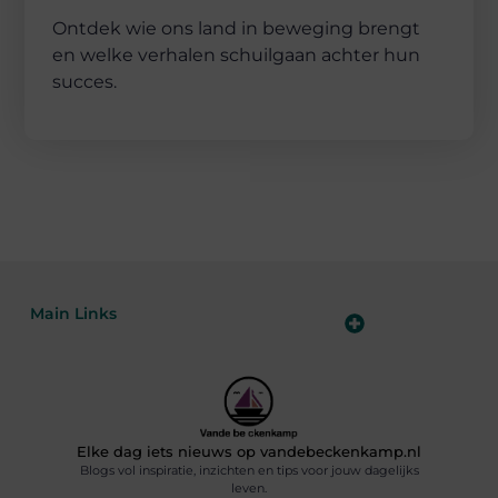
Ontdek wie ons land in beweging brengt
en welke verhalen schuilgaan achter hun
succes.
Main Links
Goede backlinks kopen: hoe je jouw websiteautoriteit slim versterkt
Slim online verdienen: zo haal je inkomsten uit je website
Elke dag iets nieuws op vandebeckenkamp.nl
Blogs vol inspiratie, inzichten en tips voor jouw dagelijks
leven.