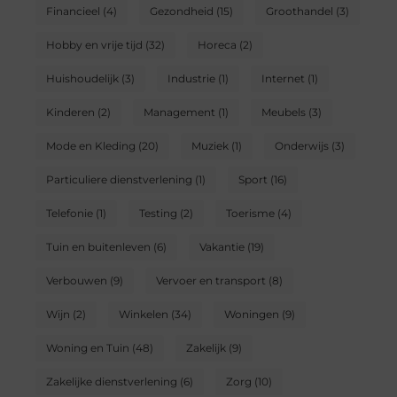
Financieel
(4)
Gezondheid
(15)
Groothandel
(3)
Hobby en vrije tijd
(32)
Horeca
(2)
Huishoudelijk
(3)
Industrie
(1)
Internet
(1)
Kinderen
(2)
Management
(1)
Meubels
(3)
Mode en Kleding
(20)
Muziek
(1)
Onderwijs
(3)
Particuliere dienstverlening
(1)
Sport
(16)
Telefonie
(1)
Testing
(2)
Toerisme
(4)
Tuin en buitenleven
(6)
Vakantie
(19)
Verbouwen
(9)
Vervoer en transport
(8)
Wijn
(2)
Winkelen
(34)
Woningen
(9)
Woning en Tuin
(48)
Zakelijk
(9)
Zakelijke dienstverlening
(6)
Zorg
(10)