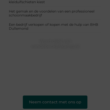
kleiduifschieten kiest
Het gemak en de voordelen van een professioneel
schoonmaakbedrijf
Een bedrijf verkopen of kopen met de hulp van BHB
Dullemond
Word deel van
vandebeckenkamp.nl
vandebeckenkamp.nl is dé plek waar creativiteit,
schrijven en lezen samenkomen. Heb je een passie
voor bloggen, verhalen vertellen of gewoon het
ontdekken van inspirerende content? Dan hoor jij bij
ons!
❝
Samen maken we bloggen toegankelijk, creatief
en leuk voor iedereen
❞
Neem contact met ons op