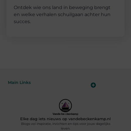
Ontdek wie ons land in beweging brengt
en welke verhalen schuilgaan achter hun
succes.
Main Links
Goede backlinks kopen: hoe je jouw websiteautoriteit slim versterkt
Slim online verdienen: zo haal je inkomsten uit je website
Elke dag iets nieuws op vandebeckenkamp.nl
Blogs vol inspiratie, inzichten en tips voor jouw dagelijks
leven.