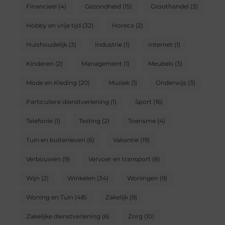
Financieel
(4)
Gezondheid
(15)
Groothandel
(3)
Hobby en vrije tijd
(32)
Horeca
(2)
Huishoudelijk
(3)
Industrie
(1)
Internet
(1)
Kinderen
(2)
Management
(1)
Meubels
(3)
Mode en Kleding
(20)
Muziek
(1)
Onderwijs
(3)
Particuliere dienstverlening
(1)
Sport
(16)
Telefonie
(1)
Testing
(2)
Toerisme
(4)
Tuin en buitenleven
(6)
Vakantie
(19)
Verbouwen
(9)
Vervoer en transport
(8)
Wijn
(2)
Winkelen
(34)
Woningen
(9)
Woning en Tuin
(48)
Zakelijk
(9)
Zakelijke dienstverlening
(6)
Zorg
(10)