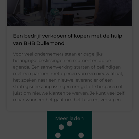
Een bedrijf verkopen of kopen met de hulp
van BHB Dullemond
Voor veel ondernemers staan er dagelijks
belangrijke beslissingen en momenten op de
agenda. Een samenwerking starten of beëindigen
met een partner, met openen van een nieuw filiaal,
het zoeken naar een nieuwe leverancier of een
strategische aanpassingen om geld te besparen of
juist om nieuwe klanten te werven. Je kunt veel zelf,
maar wanneer het gaat om het fuseren, verkopen
Meer laden