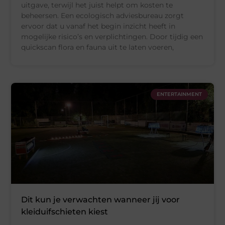
uitgave, terwijl het juist helpt om kosten te
beheersen. Een ecologisch adviesbureau zorgt
ervoor dat u vanaf het begin inzicht heeft in
mogelijke risico’s en verplichtingen. Door tijdig een
quickscan flora en fauna uit te laten voeren,
ENTERTAINMENT
Dit kun je verwachten wanneer jij voor
kleiduifschieten kiest