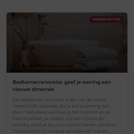
WONING EN TUIN
Badkamerrenovatie: geef je woning een
nieuwe dimensie
Een badkamer renovatie is één van de meest
impactvolle upgrades die je aan je woning kan
doen. Niet alleen verhoog je het comfort en de
functionaliteit, je creëert ook een ruimte die
volledig aansluit bij jouw stijl en manier van leven.
De badkamer is vandaag een plek van rust en