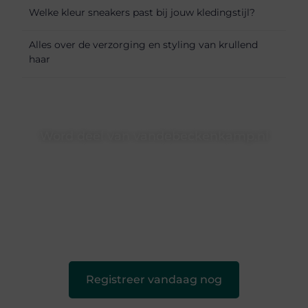
Welke kleur sneakers past bij jouw kledingstijl?
Alles over de verzorging en styling van krullend
haar
Word deel van vandebeckenkamp.nl
vandebeckenkamp.nl is dé plek waar creativiteit, schrijven
en lezen samenkomen. Heb je een passie voor bloggen,
verhalen vertellen of gewoon het ontdekken van
inspirerende content? Dan hoor jij bij ons!
❝
Samen maken we bloggen toegankelijk, creatief en
leuk voor iedereen
❞
Registreer vandaag nog