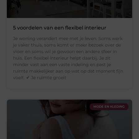
5 voordelen van een flexibel interieur
Je woning verandert mee met je leven. Soms werk
je vaker thuis, soms komt er meer bezoek over de
vloer en soms wil je gewoon een andere sfeer in
huis. Een flexibel interieur helpt daarbij. Je zit
minder vast aan een vaste indeling en past je
ruimte makkelijker aan op wat op dat moment fijn
voelt. ✔ Je ruimte groeit
MODE EN KLEDING