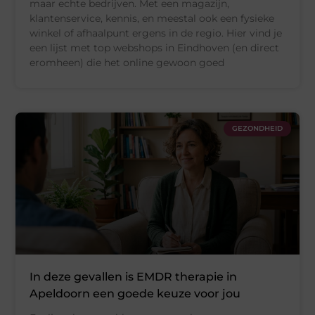
maar echte bedrijven. Met een magazijn,
klantenservice, kennis, en meestal ook een fysieke
winkel of afhaalpunt ergens in de regio. Hier vind je
een lijst met top webshops in Eindhoven (en direct
eromheen) die het online gewoon goed
GEZONDHEID
In deze gevallen is EMDR therapie in
Apeldoorn een goede keuze voor jou