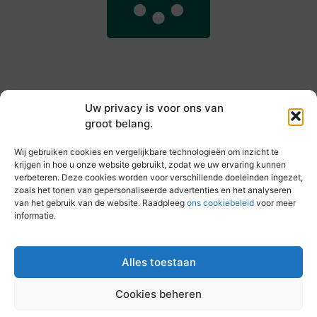
Uw privacy is voor ons van
groot belang.
Main Links
Wij gebruiken cookies en vergelijkbare technologieën om inzicht te
Goede backlinks kopen: hoe je jouw websiteautoriteit slim versterkt
Slim online verdienen: zo haal je inkomsten uit je website
krijgen in hoe u onze website gebruikt, zodat we uw ervaring kunnen
verbeteren. Deze cookies worden voor verschillende doeleinden ingezet,
zoals het tonen van gepersonaliseerde advertenties en het analyseren
van het gebruik van de website. Raadpleeg
ons cookiebeleid
voor meer
informatie.
Elke dag iets nieuws op vandebeckenkamp.nl
Blogs vol inspiratie, inzichten en tips voor jouw dagelijks
leven.
Alles toestaan
Cookies beheren
@2025 All Right Reserved. Design by
www.vandebeckenkamp.nl