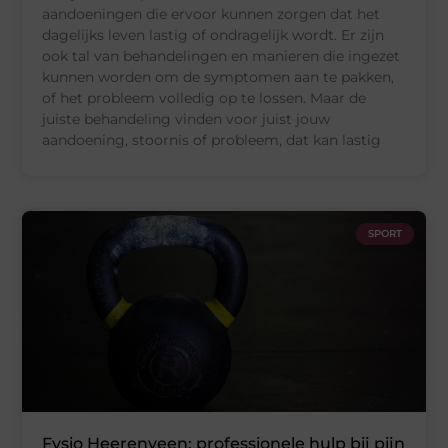
aandoeningen die ervoor kunnen zorgen dat het
dagelijks leven lastig of ondragelijk wordt. Er zijn
ook tal van behandelingen en manieren die ingezet
kunnen worden om de symptomen aan te pakken,
of het probleem volledig op te lossen. Maar de
juiste behandeling vinden voor juist jouw
aandoening, stoornis of probleem, dat kan lastig
SPORT
Fysio Heerenveen: professionele hulp bij pijn