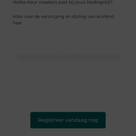
Welke kleur sneakers past bij jouw kledingstijl?
Alles over de verzorging en styling van krullend
haar
Word deel van vandebeckenkamp.nl
vandebeckenkamp.nl is dé plek waar creativiteit, schrijven
en lezen samenkomen. Heb je een passie voor bloggen,
verhalen vertellen of gewoon het ontdekken van
inspirerende content? Dan hoor jij bij ons!
❝
Samen maken we bloggen toegankelijk, creatief en
leuk voor iedereen
❞
Registreer vandaag nog