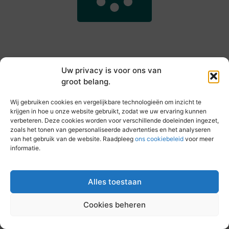
Uw privacy is voor ons van
groot belang.
Main Links
Wij gebruiken cookies en vergelijkbare technologieën om inzicht te
Goede backlinks kopen: hoe je jouw websiteautoriteit slim versterkt
Slim online verdienen: zo haal je inkomsten uit je website
krijgen in hoe u onze website gebruikt, zodat we uw ervaring kunnen
verbeteren. Deze cookies worden voor verschillende doeleinden ingezet,
zoals het tonen van gepersonaliseerde advertenties en het analyseren
van het gebruik van de website. Raadpleeg
ons cookiebeleid
voor meer
informatie.
Elke dag iets nieuws op vandebeckenkamp.nl
Blogs vol inspiratie, inzichten en tips voor jouw dagelijks
leven.
Alles toestaan
Cookies beheren
@2025 All Right Reserved. Design by
www.vandebeckenkamp.nl