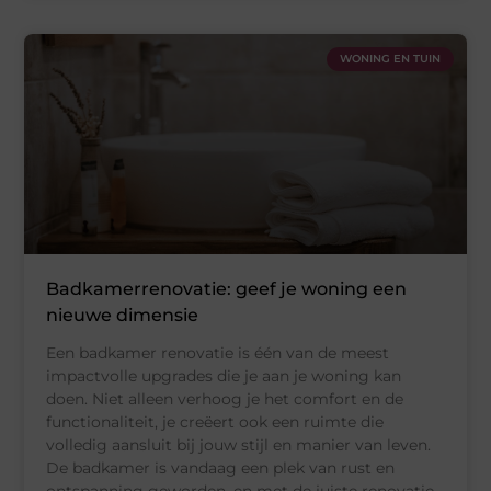
WONING EN TUIN
Badkamerrenovatie: geef je woning een
nieuwe dimensie
Een badkamer renovatie is één van de meest
impactvolle upgrades die je aan je woning kan
doen. Niet alleen verhoog je het comfort en de
functionaliteit, je creëert ook een ruimte die
volledig aansluit bij jouw stijl en manier van leven.
De badkamer is vandaag een plek van rust en