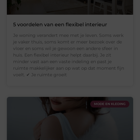
5 voordelen van een flexibel interieur
Je woning verandert mee met je leven. Soms werk
je vaker thuis, soms komt er meer bezoek over de
vloer en soms wil je gewoon een andere sfeer in
huis. Een flexibel interieur helpt daarbij. Je zit
minder vast aan een vaste indeling en past je
ruimte makkelijker aan op wat op dat moment fijn
voelt. ✔ Je ruimte groeit
MODE EN KLEDING