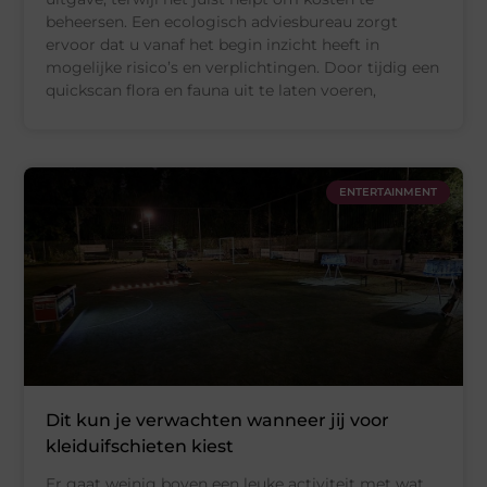
beheersen. Een ecologisch adviesbureau zorgt
ervoor dat u vanaf het begin inzicht heeft in
mogelijke risico’s en verplichtingen. Door tijdig een
quickscan flora en fauna uit te laten voeren,
ENTERTAINMENT
Dit kun je verwachten wanneer jij voor
kleiduifschieten kiest
Er gaat weinig boven een leuke activiteit met wat