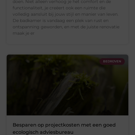
doen. Niet alleen verhoog je het comfort en de
functionaliteit, je creëert ook een ruimte die
volledig aansluit bij jouw stijl en manier van leven.
De badkamer is vandaag een plek van rust en
ontspanning geworden, en met de juiste renovatie
maak je er
BEDRIJVEN
Besparen op projectkosten met een goed
ecologisch adviesbureau