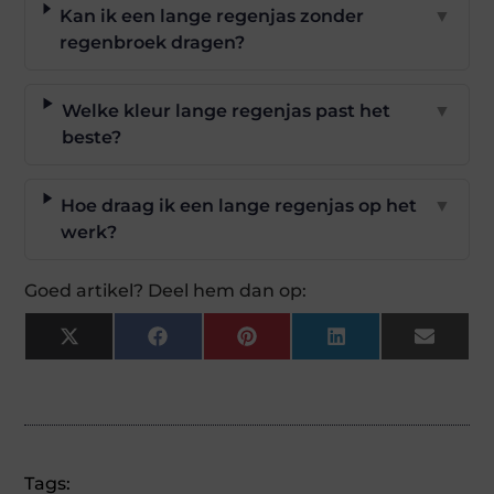
Kan ik een lange regenjas zonder
▼
regenbroek dragen?
Welke kleur lange regenjas past het
▼
beste?
Hoe draag ik een lange regenjas op het
▼
werk?
Goed artikel? Deel hem dan op:
X
Facebook
Pinterest
LinkedIn
Email
(Twitter)
Tags: