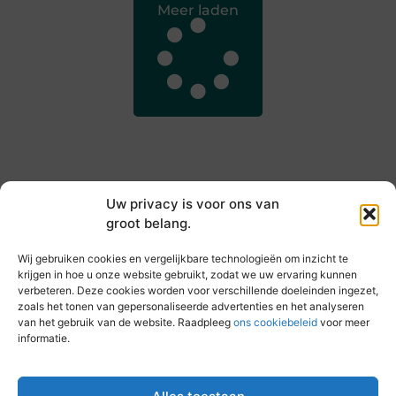
Meer laden
Uw privacy is voor ons van
groot belang.
Main Links
Wij gebruiken cookies en vergelijkbare technologieën om inzicht te
Goede backlinks kopen: hoe je jouw websiteautoriteit slim versterkt
Slim online verdienen: zo haal je inkomsten uit je website
krijgen in hoe u onze website gebruikt, zodat we uw ervaring kunnen
verbeteren. Deze cookies worden voor verschillende doeleinden ingezet,
zoals het tonen van gepersonaliseerde advertenties en het analyseren
van het gebruik van de website. Raadpleeg
ons cookiebeleid
voor meer
informatie.
Elke dag iets nieuws op vandebeckenkamp.nl
Blogs vol inspiratie, inzichten en tips voor jouw dagelijks
leven.