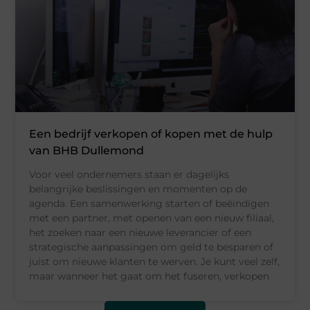
Een bedrijf verkopen of kopen met de hulp
van BHB Dullemond
Voor veel ondernemers staan er dagelijks
belangrijke beslissingen en momenten op de
agenda. Een samenwerking starten of beëindigen
met een partner, met openen van een nieuw filiaal,
het zoeken naar een nieuwe leverancier of een
strategische aanpassingen om geld te besparen of
juist om nieuwe klanten te werven. Je kunt veel zelf,
maar wanneer het gaat om het fuseren, verkopen