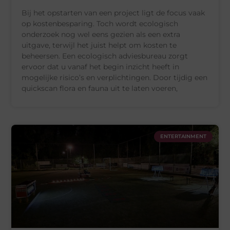
Bij het opstarten van een project ligt de focus vaak
op kostenbesparing. Toch wordt ecologisch
onderzoek nog wel eens gezien als een extra
uitgave, terwijl het juist helpt om kosten te
beheersen. Een ecologisch adviesbureau zorgt
ervoor dat u vanaf het begin inzicht heeft in
mogelijke risico’s en verplichtingen. Door tijdig een
quickscan flora en fauna uit te laten voeren,
ENTERTAINMENT