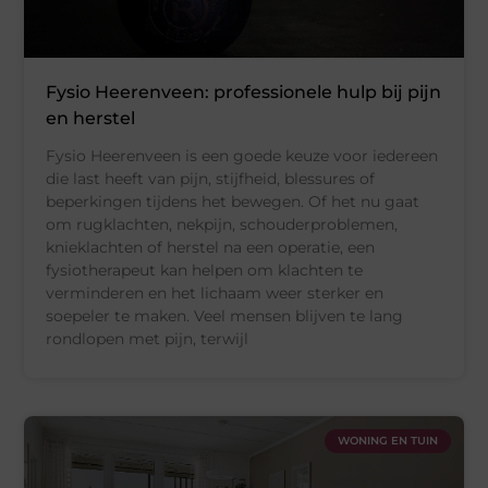
Fysio Heerenveen: professionele hulp bij pijn
en herstel
Fysio Heerenveen is een goede keuze voor iedereen
die last heeft van pijn, stijfheid, blessures of
beperkingen tijdens het bewegen. Of het nu gaat
om rugklachten, nekpijn, schouderproblemen,
knieklachten of herstel na een operatie, een
fysiotherapeut kan helpen om klachten te
verminderen en het lichaam weer sterker en
soepeler te maken. Veel mensen blijven te lang
rondlopen met pijn, terwijl
WONING EN TUIN