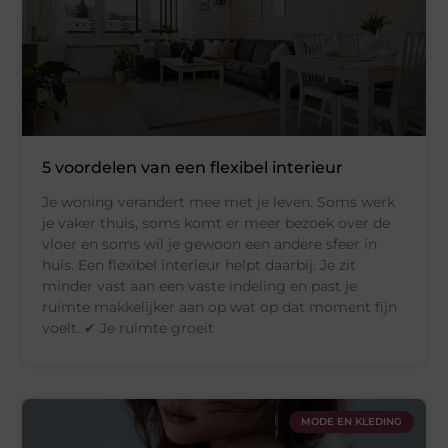
5 voordelen van een flexibel interieur
Je woning verandert mee met je leven. Soms werk
je vaker thuis, soms komt er meer bezoek over de
vloer en soms wil je gewoon een andere sfeer in
huis. Een flexibel interieur helpt daarbij. Je zit
minder vast aan een vaste indeling en past je
ruimte makkelijker aan op wat op dat moment fijn
voelt. ✔ Je ruimte groeit
MODE EN KLEDING