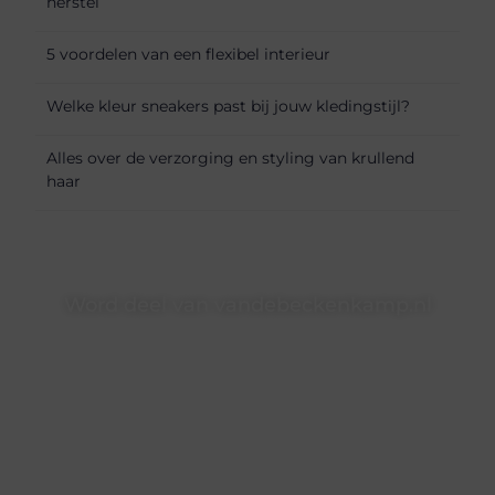
herstel
5 voordelen van een flexibel interieur
Welke kleur sneakers past bij jouw kledingstijl?
Alles over de verzorging en styling van krullend
haar
Word deel van vandebeckenkamp.nl
vandebeckenkamp.nl is dé plek waar creativiteit, schrijven
en lezen samenkomen. Heb je een passie voor bloggen,
verhalen vertellen of gewoon het ontdekken van
inspirerende content? Dan hoor jij bij ons!
❝
Samen maken we bloggen toegankelijk, creatief en
leuk voor iedereen
❞