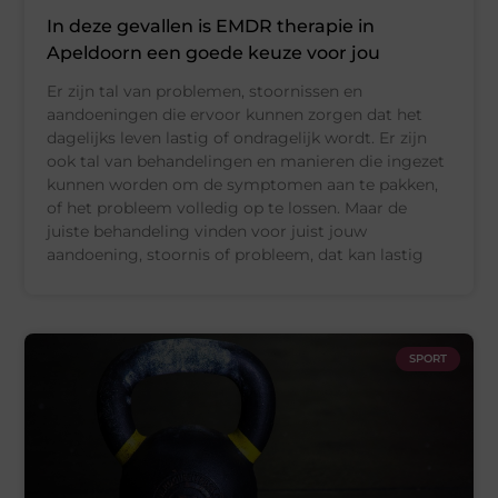
In deze gevallen is EMDR therapie in
Apeldoorn een goede keuze voor jou
Er zijn tal van problemen, stoornissen en
aandoeningen die ervoor kunnen zorgen dat het
dagelijks leven lastig of ondragelijk wordt. Er zijn
ook tal van behandelingen en manieren die ingezet
kunnen worden om de symptomen aan te pakken,
of het probleem volledig op te lossen. Maar de
juiste behandeling vinden voor juist jouw
aandoening, stoornis of probleem, dat kan lastig
SPORT