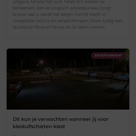
uitgave, terwijl het juist helpt om kosten te
beheersen. Een ecologisch adviesbureau zorgt
ervoor dat u vanaf het begin inzicht heeft in
mogelijke risico’s en verplichtingen. Door tijdig een
quickscan flora en fauna uit te laten voeren,
ENTERTAINMENT
Dit kun je verwachten wanneer jij voor
kleiduifschieten kiest