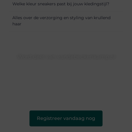
Welke kleur sneakers past bij jouw kledingstijl?
Alles over de verzorging en styling van krullend
haar
Word deel van vandebeckenkamp.nl
vandebeckenkamp.nl is dé plek waar creativiteit, schrijven
en lezen samenkomen. Heb je een passie voor bloggen,
verhalen vertellen of gewoon het ontdekken van
inspirerende content? Dan hoor jij bij ons!
❝
Samen maken we bloggen toegankelijk, creatief en
leuk voor iedereen
❞
Registreer vandaag nog