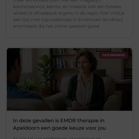
maar echte bedrijven. Met een magazijn,
klantenservice, kennis, en meestal ook een fysieke
winkel of afhaalpunt ergens in de regio. Hier vind je
een lijst met top webshops in Eindhoven (en direct
eromheen) die het online gewoon goed
GEZONDHEID
In deze gevallen is EMDR therapie in
Apeldoorn een goede keuze voor jou
Er zijn tal van problemen, stoornissen en