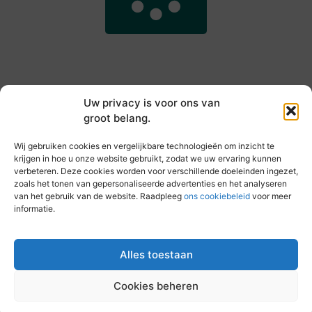
Uw privacy is voor ons van
groot belang.
Main Links
Wij gebruiken cookies en vergelijkbare technologieën om inzicht te
Goede backlinks kopen: hoe je jouw websiteautoriteit slim versterkt
Slim online verdienen: zo haal je inkomsten uit je website
krijgen in hoe u onze website gebruikt, zodat we uw ervaring kunnen
verbeteren. Deze cookies worden voor verschillende doeleinden ingezet,
zoals het tonen van gepersonaliseerde advertenties en het analyseren
van het gebruik van de website. Raadpleeg
ons cookiebeleid
voor meer
informatie.
Elke dag iets nieuws op vandebeckenkamp.nl
Blogs vol inspiratie, inzichten en tips voor jouw dagelijks
leven.
Alles toestaan
Cookies beheren
@2025 All Right Reserved. Design by
www.vandebeckenkamp.nl