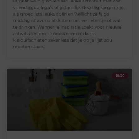
Er gaat weinig boven een leuke activiteit met wat
vrienden, collega’s of je familie. Gezellig samen zijn,
als groep iets leuks doen en wellicht zelfs de
middag of avond afsluiten met een etentje of wat
te drinken. Wanner je inspiratie zoekt voor nieuwe
activiteiten om te ondernemen, dan is
kleiduifschieten zeker iets dat je op je lijst zou
moeten staan.
BLOG