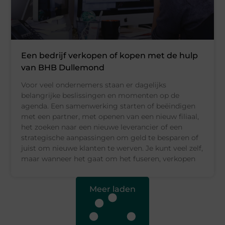
Een bedrijf verkopen of kopen met de hulp
van BHB Dullemond
Voor veel ondernemers staan er dagelijks
belangrijke beslissingen en momenten op de
agenda. Een samenwerking starten of beëindigen
met een partner, met openen van een nieuw filiaal,
het zoeken naar een nieuwe leverancier of een
strategische aanpassingen om geld te besparen of
juist om nieuwe klanten te werven. Je kunt veel zelf,
maar wanneer het gaat om het fuseren, verkopen
Meer laden