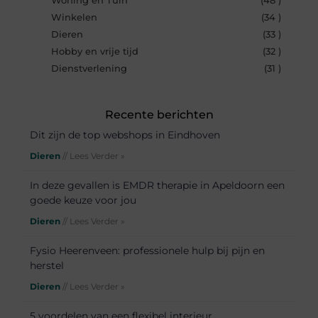
Woning en Tuin
(48 )
Winkelen
(34 )
Dieren
(33 )
Hobby en vrije tijd
(32 )
Dienstverlening
(31 )
Recente berichten
Dit zijn de top webshops in Eindhoven
Dieren
// Lees Verder »
In deze gevallen is EMDR therapie in Apeldoorn een
goede keuze voor jou
Dieren
// Lees Verder »
Fysio Heerenveen: professionele hulp bij pijn en
herstel
Dieren
// Lees Verder »
5 voordelen van een flexibel interieur