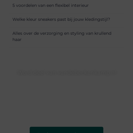
5 voordelen van een flexibel interieur
Welke kleur sneakers past bij jouw kledingstijl?
Alles over de verzorging en styling van krullend
haar
Word deel van vandebeckenkamp.nl
vandebeckenkamp.nl is dé plek waar creativiteit, schrijven
en lezen samenkomen. Heb je een passie voor bloggen,
verhalen vertellen of gewoon het ontdekken van
inspirerende content? Dan hoor jij bij ons!
❝
Samen maken we bloggen toegankelijk, creatief en
leuk voor iedereen
❞