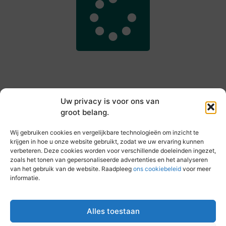
Uw privacy is voor ons van
groot belang.
Main Links
Wij gebruiken cookies en vergelijkbare technologieën om inzicht te
Goede backlinks kopen: hoe je jouw websiteautoriteit slim versterkt
Slim online verdienen: zo haal je inkomsten uit je website
krijgen in hoe u onze website gebruikt, zodat we uw ervaring kunnen
verbeteren. Deze cookies worden voor verschillende doeleinden ingezet,
zoals het tonen van gepersonaliseerde advertenties en het analyseren
van het gebruik van de website. Raadpleeg
ons cookiebeleid
voor meer
informatie.
Elke dag iets nieuws op vandebeckenkamp.nl
Blogs vol inspiratie, inzichten en tips voor jouw dagelijks
leven.
Alles toestaan