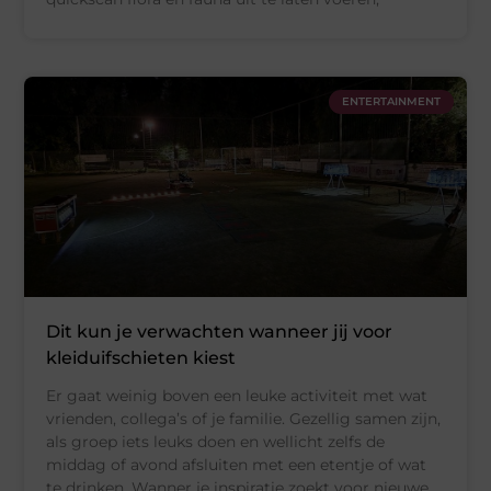
ENTERTAINMENT
Dit kun je verwachten wanneer jij voor
kleiduifschieten kiest
Er gaat weinig boven een leuke activiteit met wat
vrienden, collega’s of je familie. Gezellig samen zijn,
als groep iets leuks doen en wellicht zelfs de
middag of avond afsluiten met een etentje of wat
te drinken. Wanner je inspiratie zoekt voor nieuwe