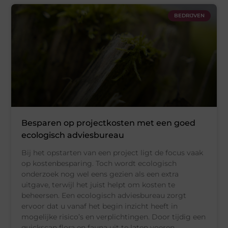
BEDRIJVEN
Besparen op projectkosten met een goed
ecologisch adviesbureau
Bij het opstarten van een project ligt de focus vaak
op kostenbesparing. Toch wordt ecologisch
onderzoek nog wel eens gezien als een extra
uitgave, terwijl het juist helpt om kosten te
beheersen. Een ecologisch adviesbureau zorgt
ervoor dat u vanaf het begin inzicht heeft in
mogelijke risico’s en verplichtingen. Door tijdig een
quickscan flora en fauna uit te laten voeren,