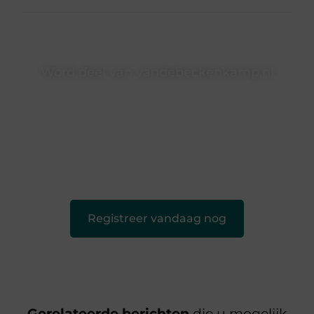
Word deel van vandebeckenkamp.nl
vandebeckenkamp.nl is dé plek waar creativiteit, schrijven
en lezen samenkomen. Heb je een passie voor bloggen,
verhalen vertellen of gewoon het ontdekken van
inspirerende content? Dan hoor jij bij ons!
❝
Samen maken we bloggen toegankelijk, creatief en
leuk voor iedereen
❞
Registreer vandaag nog
Gerelateerde berichten
die u mogelijk