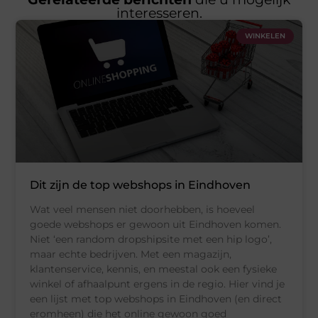
interesseren.
WINKELEN
Dit zijn de top webshops in Eindhoven
Wat veel mensen niet doorhebben, is hoeveel
goede webshops er gewoon uit Eindhoven komen.
Niet ‘een random dropshipsite met een hip logo’,
maar echte bedrijven. Met een magazijn,
klantenservice, kennis, en meestal ook een fysieke
winkel of afhaalpunt ergens in de regio. Hier vind je
een lijst met top webshops in Eindhoven (en direct
eromheen) die het online gewoon goed