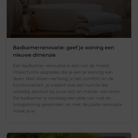
Badkamerrenovatie: geef je woning een
nieuwe dimensie
Een badkamer renovatie is één van de meest
impactvolle upgrades die je aan je woning kan
doen. Niet alleen verhoog je het comfort en de
functionaliteit, je creëert ook een ruimte die
volledig aansluit bij jouw stijl en manier van leven.
De badkamer is vandaag een plek van rust en
ontspanning geworden, en met de juiste renovatie
maak je er