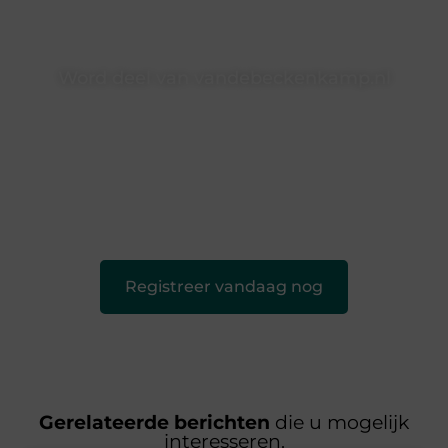
Word deel van vandebeckenkamp.nl
vandebeckenkamp.nl is dé plek waar creativiteit, schrijven
en lezen samenkomen. Heb je een passie voor bloggen,
verhalen vertellen of gewoon het ontdekken van
inspirerende content? Dan hoor jij bij ons!
❝
Samen maken we bloggen toegankelijk, creatief en
leuk voor iedereen
❞
Registreer vandaag nog
Gerelateerde berichten
die u mogelijk
interesseren.