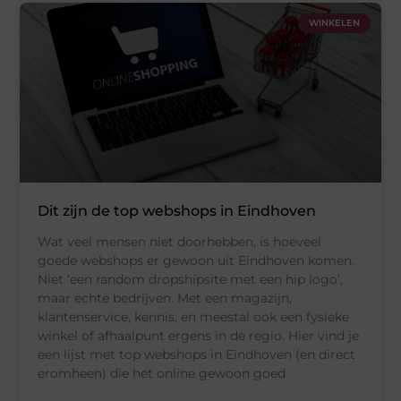
WINKELEN
Dit zijn de top webshops in Eindhoven
Wat veel mensen niet doorhebben, is hoeveel
goede webshops er gewoon uit Eindhoven komen.
Niet ‘een random dropshipsite met een hip logo’,
maar echte bedrijven. Met een magazijn,
klantenservice, kennis, en meestal ook een fysieke
winkel of afhaalpunt ergens in de regio. Hier vind je
een lijst met top webshops in Eindhoven (en direct
eromheen) die het online gewoon goed