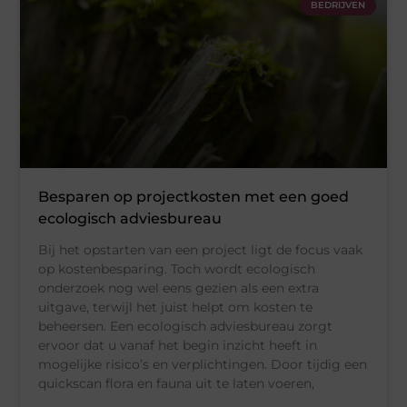
BEDRIJVEN
Besparen op projectkosten met een goed
ecologisch adviesbureau
Bij het opstarten van een project ligt de focus vaak
op kostenbesparing. Toch wordt ecologisch
onderzoek nog wel eens gezien als een extra
uitgave, terwijl het juist helpt om kosten te
beheersen. Een ecologisch adviesbureau zorgt
ervoor dat u vanaf het begin inzicht heeft in
mogelijke risico’s en verplichtingen. Door tijdig een
quickscan flora en fauna uit te laten voeren,