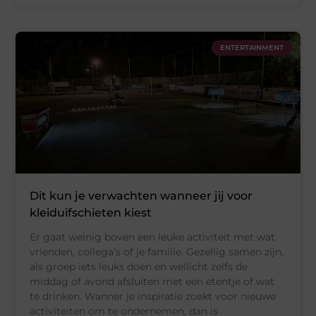
ENTERTAINMENT
Dit kun je verwachten wanneer jij voor
kleiduifschieten kiest
Er gaat weinig boven een leuke activiteit met wat
vrienden, collega’s of je familie. Gezellig samen zijn,
als groep iets leuks doen en wellicht zelfs de
middag of avond afsluiten met een etentje of wat
te drinken. Wanner je inspiratie zoekt voor nieuwe
activiteiten om te ondernemen, dan is