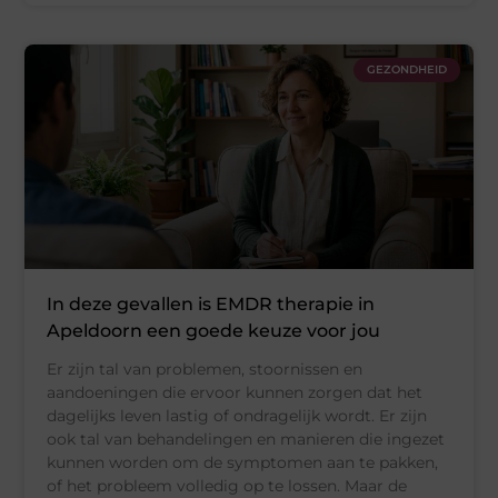
GEZONDHEID
In deze gevallen is EMDR therapie in
Apeldoorn een goede keuze voor jou
Er zijn tal van problemen, stoornissen en
aandoeningen die ervoor kunnen zorgen dat het
dagelijks leven lastig of ondragelijk wordt. Er zijn
ook tal van behandelingen en manieren die ingezet
kunnen worden om de symptomen aan te pakken,
of het probleem volledig op te lossen. Maar de