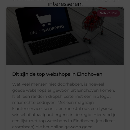
interesseren.
WINKELEN
Dit zijn de top webshops in Eindhoven
Wat veel mensen niet doorhebben, is hoeveel
goede webshops er gewoon uit Eindhoven komen.
Niet ‘een random dropshipsite met een hip logo’,
maar echte bedrijven. Met een magazijn,
klantenservice, kennis, en meestal ook een fysieke
winkel of afhaalpunt ergens in de regio. Hier vind je
een lijst met top webshops in Eindhoven (en direct
eromheen) die het online gewoon goed