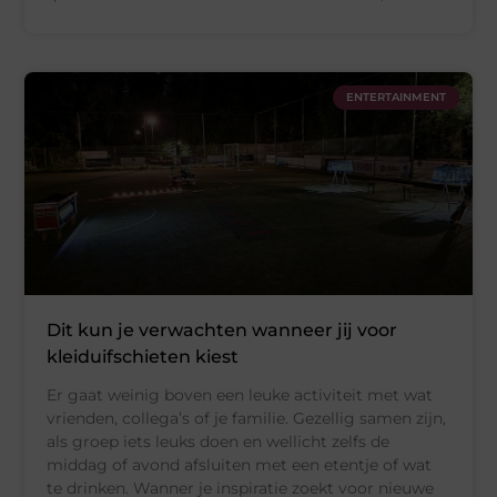
ENTERTAINMENT
Dit kun je verwachten wanneer jij voor
kleiduifschieten kiest
Er gaat weinig boven een leuke activiteit met wat
vrienden, collega’s of je familie. Gezellig samen zijn,
als groep iets leuks doen en wellicht zelfs de
middag of avond afsluiten met een etentje of wat
te drinken. Wanner je inspiratie zoekt voor nieuwe