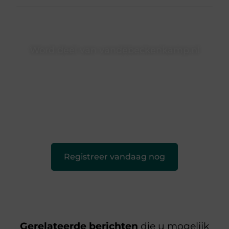
Word deel van vandebeckenkamp.nl
vandebeckenkamp.nl is dé plek waar creativiteit, schrijven
en lezen samenkomen. Heb je een passie voor bloggen,
verhalen vertellen of gewoon het ontdekken van
inspirerende content? Dan hoor jij bij ons!
❝
Samen maken we bloggen toegankelijk, creatief en
leuk voor iedereen
❞
Registreer vandaag nog
Gerelateerde berichten
die u mogelijk