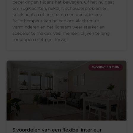
beperkingen tijdens het bewegen. Of het nu gaat
om rugklachten, nekpijn, schouderproblemen,
knieklachten of herstel na een operatie, een
fysiotherapeut kan helpen om klachten te
verminderen en het lichaam weer sterker en
soepeler te maken. Veel mensen blijven te lang
rondlopen met pijn, terwijl
WONING EN TUIN
5 voordelen van een flexibel interieur