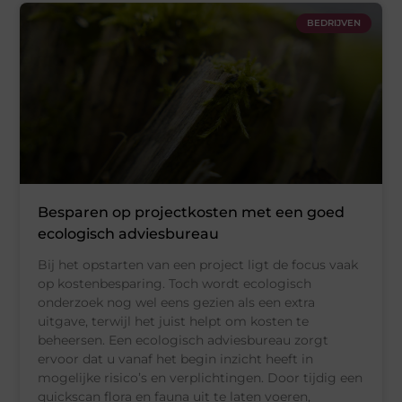
BEDRIJVEN
Besparen op projectkosten met een goed
ecologisch adviesbureau
Bij het opstarten van een project ligt de focus vaak
op kostenbesparing. Toch wordt ecologisch
onderzoek nog wel eens gezien als een extra
uitgave, terwijl het juist helpt om kosten te
beheersen. Een ecologisch adviesbureau zorgt
ervoor dat u vanaf het begin inzicht heeft in
mogelijke risico’s en verplichtingen. Door tijdig een
quickscan flora en fauna uit te laten voeren,