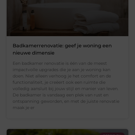
Badkamerrenovatie: geef je woning een
nieuwe dimensie
Een badkamer renovatie is één van de meest
impactvolle upgrades die je aan je woning kan
doen. Niet alleen verhoog je het comfort en de
functionaliteit, je creëert ook een ruimte die
volledig aansluit bij jouw stijl en manier van leven.
De badkamer is vandaag een plek van rust en
ontspanning geworden, en met de juiste renovatie
maak je er