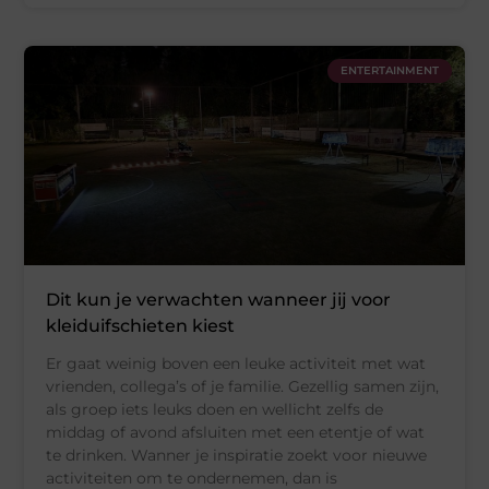
ENTERTAINMENT
Dit kun je verwachten wanneer jij voor
kleiduifschieten kiest
Er gaat weinig boven een leuke activiteit met wat
vrienden, collega’s of je familie. Gezellig samen zijn,
als groep iets leuks doen en wellicht zelfs de
middag of avond afsluiten met een etentje of wat
te drinken. Wanner je inspiratie zoekt voor nieuwe
activiteiten om te ondernemen, dan is