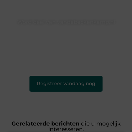
Word deel van vandebeckenkamp.nl
vandebeckenkamp.nl is dé plek waar creativiteit, schrijven
en lezen samenkomen. Heb je een passie voor bloggen,
verhalen vertellen of gewoon het ontdekken van
inspirerende content? Dan hoor jij bij ons!
❝
Samen maken we bloggen toegankelijk, creatief en
leuk voor iedereen
❞
Registreer vandaag nog
Gerelateerde berichten
die u mogelijk
interesseren.