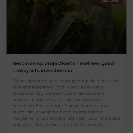
BEDRIJVEN
Besparen op projectkosten met een goed
ecologisch adviesbureau
Bij het opstarten van een project ligt de focus vaak
op kostenbesparing. Toch wordt ecologisch
onderzoek nog wel eens gezien als een extra
uitgave, terwijl het juist helpt om kosten te
beheersen. Een ecologisch adviesbureau zorgt
ervoor dat u vanaf het begin inzicht heeft in
mogelijke risico’s en verplichtingen. Door tijdig een
quickscan flora en fauna uit te laten voeren,