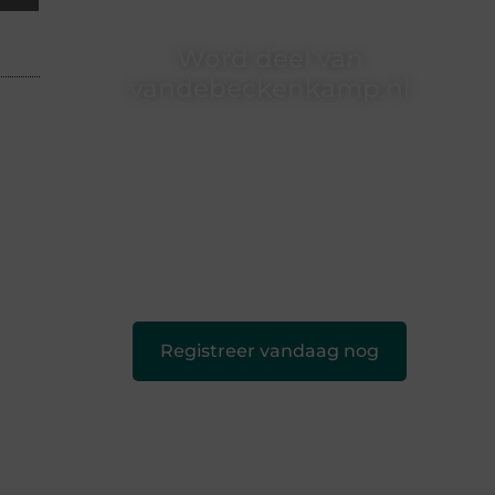
Word deel van
vandebeckenkamp.nl
vandebeckenkamp.nl is dé plek waar
creativiteit, schrijven en lezen samenkomen.
Heb je een passie voor bloggen, verhalen
vertellen of gewoon het ontdekken van
inspirerende content? Dan hoor jij bij ons!
❝
Samen maken we bloggen toegankelijk,
creatief en leuk voor iedereen
❞
Registreer vandaag nog