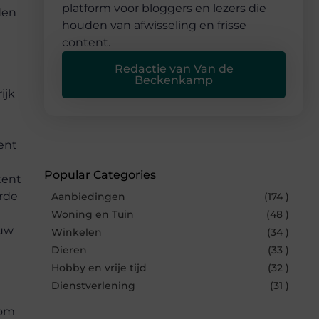
platform voor bloggers en lezers die
den
houden van afwisseling en frisse
content.
Redactie van Van de
Beckenkamp
ijk
ent
Popular Categories
tent
arde
Aanbiedingen
(174 )
Woning en Tuin
(48 )
ouw
Winkelen
(34 )
Dieren
(33 )
Hobby en vrije tijd
(32 )
Dienstverlening
(31 )
rom