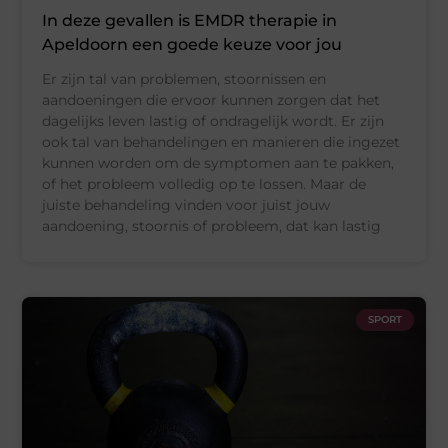
In deze gevallen is EMDR therapie in
Apeldoorn een goede keuze voor jou
Er zijn tal van problemen, stoornissen en
aandoeningen die ervoor kunnen zorgen dat het
dagelijks leven lastig of ondragelijk wordt. Er zijn
ook tal van behandelingen en manieren die ingezet
kunnen worden om de symptomen aan te pakken,
of het probleem volledig op te lossen. Maar de
juiste behandeling vinden voor juist jouw
aandoening, stoornis of probleem, dat kan lastig
SPORT