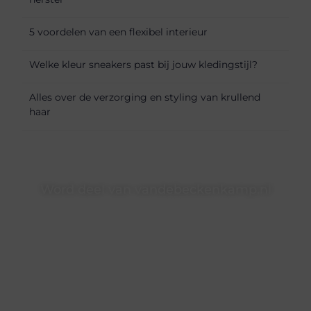
5 voordelen van een flexibel interieur
Welke kleur sneakers past bij jouw kledingstijl?
Alles over de verzorging en styling van krullend
haar
Word deel van vandebeckenkamp.nl
vandebeckenkamp.nl is dé plek waar creativiteit, schrijven
en lezen samenkomen. Heb je een passie voor bloggen,
verhalen vertellen of gewoon het ontdekken van
inspirerende content? Dan hoor jij bij ons!
❝
Samen maken we bloggen toegankelijk, creatief en
leuk voor iedereen
❞