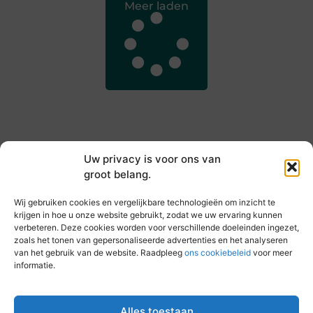
Meer laden
Uw privacy is voor ons van
groot belang.
Main Links
Wij gebruiken cookies en vergelijkbare technologieën om inzicht te
Goede backlinks kopen: hoe je jouw websiteautoriteit slim versterkt
Slim online verdienen: zo haal je inkomsten uit je website
krijgen in hoe u onze website gebruikt, zodat we uw ervaring kunnen
verbeteren. Deze cookies worden voor verschillende doeleinden ingezet,
zoals het tonen van gepersonaliseerde advertenties en het analyseren
van het gebruik van de website. Raadpleeg
ons cookiebeleid
voor meer
informatie.
Elke dag iets nieuws op vandebeckenkamp.nl
Blogs vol inspiratie, inzichten en tips voor jouw dagelijks
leven.
Alles toestaan