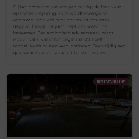
Bij het opstarten van een project ligt de focus vaak
op kostenbesparing. Toch wordt ecologisch
onderzoek nog wel eens gezien als een extra
uitgave, terwijl het juist helpt om kosten te
beheersen. Een ecologisch adviesbureau zorgt
ervoor dat u vanaf het begin inzicht heeft in
mogelijke risico’s en verplichtingen. Door tijdig een
quickscan flora en fauna uit te laten voeren,
ENTERTAINMENT