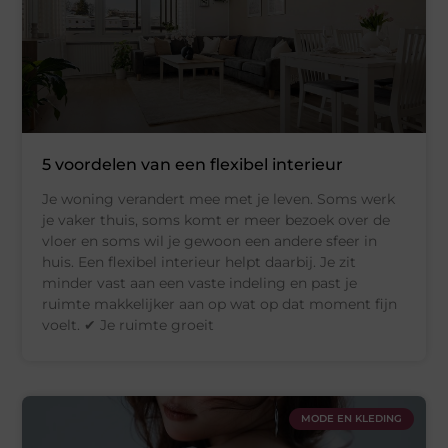
5 voordelen van een flexibel interieur
Je woning verandert mee met je leven. Soms werk
je vaker thuis, soms komt er meer bezoek over de
vloer en soms wil je gewoon een andere sfeer in
huis. Een flexibel interieur helpt daarbij. Je zit
minder vast aan een vaste indeling en past je
ruimte makkelijker aan op wat op dat moment fijn
voelt. ✔ Je ruimte groeit
MODE EN KLEDING