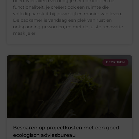
doen. Niet alleen verhoog je het comfort en de
functionaliteit, je creëert ook een ruimte die
volledig aansluit bij jouw stijl en manier van leven.
De badkamer is vandaag een plek van rust en
ontspanning geworden, en met de juiste renovatie
maak je er
BEDRIJVEN
Besparen op projectkosten met een goed
ecologisch adviesbureau