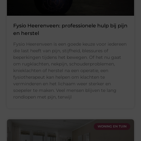
Fysio Heerenveen: professionele hulp bij pijn
en herstel
Fysio Heerenveen is een goede keuze voor iedereen
die last heeft van pijn, stijfheid, blessures of
beperkingen tijdens het bewegen. Of het nu gaat
om rugklachten, nekpijn, schouderproblemen,
knieklachten of herstel na een operatie, een
fysiotherapeut kan helpen om klachten te
verminderen en het lichaam weer sterker en
soepeler te maken. Veel mensen blijven te lang
rondlopen met pijn, terwijl
WONING EN TUIN