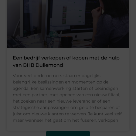
Een bedrijf verkopen of kopen met de hulp
van BHB Dullemond
Voor veel ondernemers staan er dagelijks
belangrijke beslissingen en momenten op de
agenda. Een samenwerking starten of beëindigen
met een partner, met openen van een nieuw filiaal,
het zoeken naar een nieuwe leverancier of een
strategische aanpassingen om geld te besparen of
juist om nieuwe klanten te werven. Je kunt veel zelf,
maar wanneer het gaat om het fuseren, verkopen