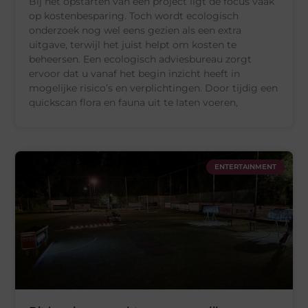
Bij het opstarten van een project ligt de focus vaak
op kostenbesparing. Toch wordt ecologisch
onderzoek nog wel eens gezien als een extra
uitgave, terwijl het juist helpt om kosten te
beheersen. Een ecologisch adviesbureau zorgt
ervoor dat u vanaf het begin inzicht heeft in
mogelijke risico’s en verplichtingen. Door tijdig een
quickscan flora en fauna uit te laten voeren,
ENTERTAINMENT