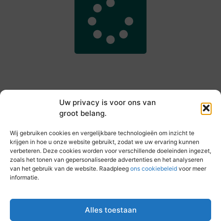
Uw privacy is voor ons van
groot belang.
Main Links
Wij gebruiken cookies en vergelijkbare technologieën om inzicht te
Goede backlinks kopen: hoe je jouw websiteautoriteit slim versterkt
Slim online verdienen: zo haal je inkomsten uit je website
krijgen in hoe u onze website gebruikt, zodat we uw ervaring kunnen
verbeteren. Deze cookies worden voor verschillende doeleinden ingezet,
zoals het tonen van gepersonaliseerde advertenties en het analyseren
van het gebruik van de website. Raadpleeg
ons cookiebeleid
voor meer
informatie.
Elke dag iets nieuws op vandebeckenkamp.nl
Blogs vol inspiratie, inzichten en tips voor jouw dagelijks
leven.
Alles toestaan