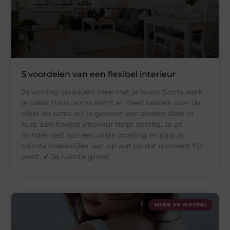
5 voordelen van een flexibel interieur
Je woning verandert mee met je leven. Soms werk
je vaker thuis, soms komt er meer bezoek over de
vloer en soms wil je gewoon een andere sfeer in
huis. Een flexibel interieur helpt daarbij. Je zit
minder vast aan een vaste indeling en past je
ruimte makkelijker aan op wat op dat moment fijn
voelt. ✔ Je ruimte groeit
MODE EN KLEDING