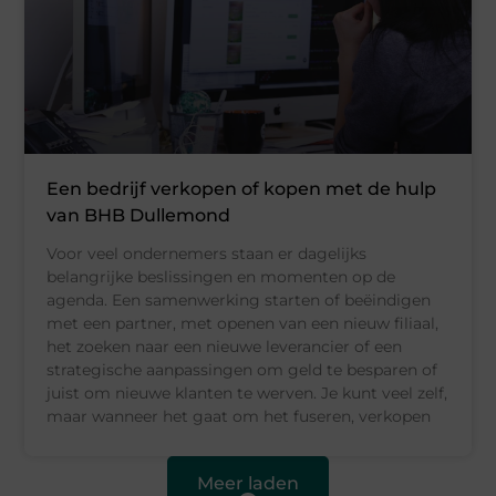
Een bedrijf verkopen of kopen met de hulp
van BHB Dullemond
Voor veel ondernemers staan er dagelijks
belangrijke beslissingen en momenten op de
agenda. Een samenwerking starten of beëindigen
met een partner, met openen van een nieuw filiaal,
het zoeken naar een nieuwe leverancier of een
strategische aanpassingen om geld te besparen of
juist om nieuwe klanten te werven. Je kunt veel zelf,
maar wanneer het gaat om het fuseren, verkopen
Meer laden