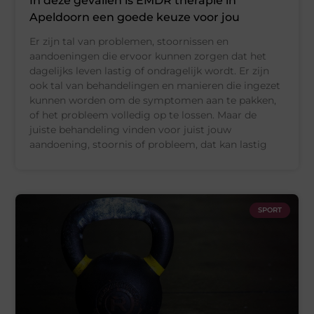
In deze gevallen is EMDR therapie in
Apeldoorn een goede keuze voor jou
Er zijn tal van problemen, stoornissen en
aandoeningen die ervoor kunnen zorgen dat het
dagelijks leven lastig of ondragelijk wordt. Er zijn
ook tal van behandelingen en manieren die ingezet
kunnen worden om de symptomen aan te pakken,
of het probleem volledig op te lossen. Maar de
juiste behandeling vinden voor juist jouw
aandoening, stoornis of probleem, dat kan lastig
SPORT