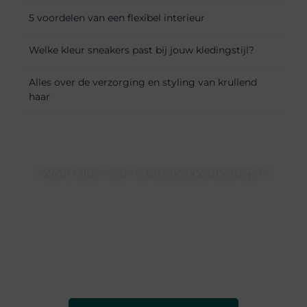
5 voordelen van een flexibel interieur
Welke kleur sneakers past bij jouw kledingstijl?
Alles over de verzorging en styling van krullend
haar
Word deel van vandebeckenkamp.nl
vandebeckenkamp.nl is dé plek waar creativiteit, schrijven
en lezen samenkomen. Heb je een passie voor bloggen,
verhalen vertellen of gewoon het ontdekken van
inspirerende content? Dan hoor jij bij ons!
❝
Samen maken we bloggen toegankelijk, creatief en
leuk voor iedereen
❞