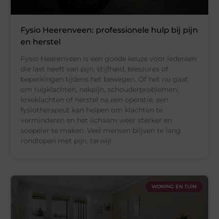
Fysio Heerenveen: professionele hulp bij pijn
en herstel
Fysio Heerenveen is een goede keuze voor iedereen
die last heeft van pijn, stijfheid, blessures of
beperkingen tijdens het bewegen. Of het nu gaat
om rugklachten, nekpijn, schouderproblemen,
knieklachten of herstel na een operatie, een
fysiotherapeut kan helpen om klachten te
verminderen en het lichaam weer sterker en
soepeler te maken. Veel mensen blijven te lang
rondlopen met pijn, terwijl
WONING EN TUIN