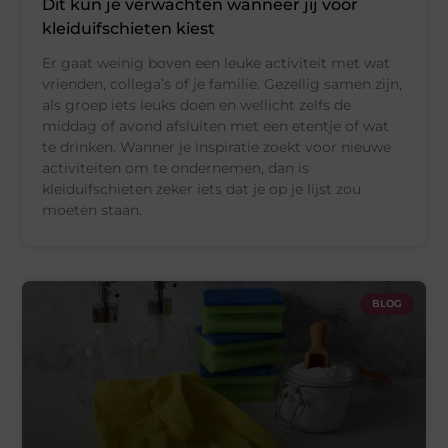
Dit kun je verwachten wanneer jij voor
kleiduifschieten kiest
Er gaat weinig boven een leuke activiteit met wat
vrienden, collega’s of je familie. Gezellig samen zijn,
als groep iets leuks doen en wellicht zelfs de
middag of avond afsluiten met een etentje of wat
te drinken. Wanner je inspiratie zoekt voor nieuwe
activiteiten om te ondernemen, dan is
kleiduifschieten zeker iets dat je op je lijst zou
moeten staan.
BLOG