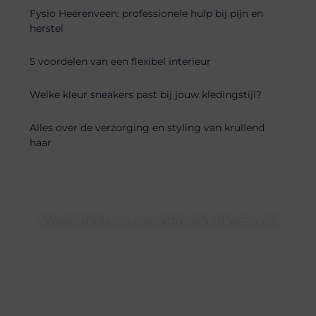
Fysio Heerenveen: professionele hulp bij pijn en
herstel
5 voordelen van een flexibel interieur
Welke kleur sneakers past bij jouw kledingstijl?
Alles over de verzorging en styling van krullend
haar
Word deel van vandebeckenkamp.nl
vandebeckenkamp.nl is dé plek waar creativiteit, schrijven
en lezen samenkomen. Heb je een passie voor bloggen,
verhalen vertellen of gewoon het ontdekken van
inspirerende content? Dan hoor jij bij ons!
❝
Samen maken we bloggen toegankelijk, creatief en