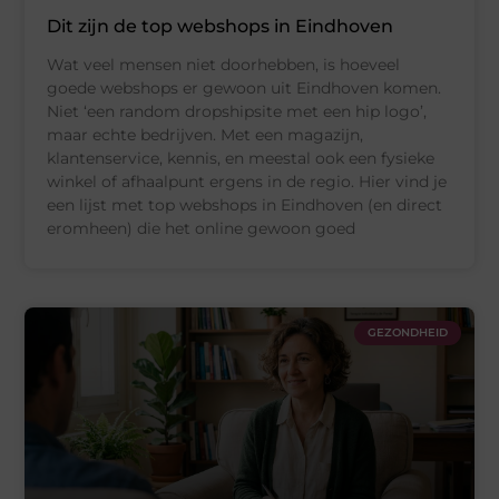
Dit zijn de top webshops in Eindhoven
Wat veel mensen niet doorhebben, is hoeveel
goede webshops er gewoon uit Eindhoven komen.
Niet ‘een random dropshipsite met een hip logo’,
maar echte bedrijven. Met een magazijn,
klantenservice, kennis, en meestal ook een fysieke
winkel of afhaalpunt ergens in de regio. Hier vind je
een lijst met top webshops in Eindhoven (en direct
eromheen) die het online gewoon goed
GEZONDHEID