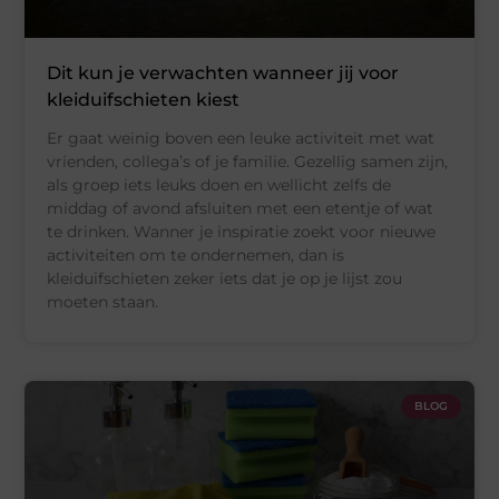
Dit kun je verwachten wanneer jij voor
kleiduifschieten kiest
Er gaat weinig boven een leuke activiteit met wat
vrienden, collega’s of je familie. Gezellig samen zijn,
als groep iets leuks doen en wellicht zelfs de
middag of avond afsluiten met een etentje of wat
te drinken. Wanner je inspiratie zoekt voor nieuwe
activiteiten om te ondernemen, dan is
kleiduifschieten zeker iets dat je op je lijst zou
moeten staan.
BLOG