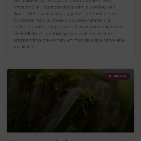
Een badkamer renovatie is één van de meest
impactvolle upgrades die je aan je woning kan
doen. Niet alleen verhoog je het comfort en de
functionaliteit, je creëert ook een ruimte die
volledig aansluit bij jouw stijl en manier van leven.
De badkamer is vandaag een plek van rust en
ontspanning geworden, en met de juiste renovatie
maak je er
BEDRIJVEN