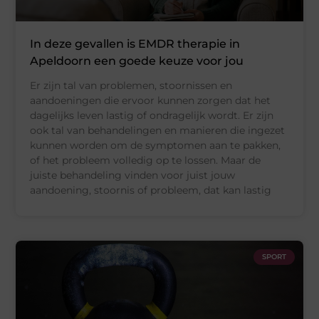
In deze gevallen is EMDR therapie in
Apeldoorn een goede keuze voor jou
Er zijn tal van problemen, stoornissen en
aandoeningen die ervoor kunnen zorgen dat het
dagelijks leven lastig of ondragelijk wordt. Er zijn
ook tal van behandelingen en manieren die ingezet
kunnen worden om de symptomen aan te pakken,
of het probleem volledig op te lossen. Maar de
juiste behandeling vinden voor juist jouw
aandoening, stoornis of probleem, dat kan lastig
SPORT