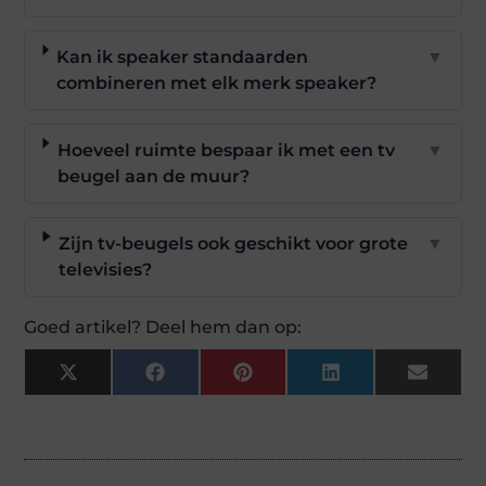
Kan ik speaker standaarden
▼
combineren met elk merk speaker?
Hoeveel ruimte bespaar ik met een tv
▼
beugel aan de muur?
Zijn tv-beugels ook geschikt voor grote
▼
televisies?
Goed artikel? Deel hem dan op:
X
Facebook
Pinterest
LinkedIn
Email
(Twitter)