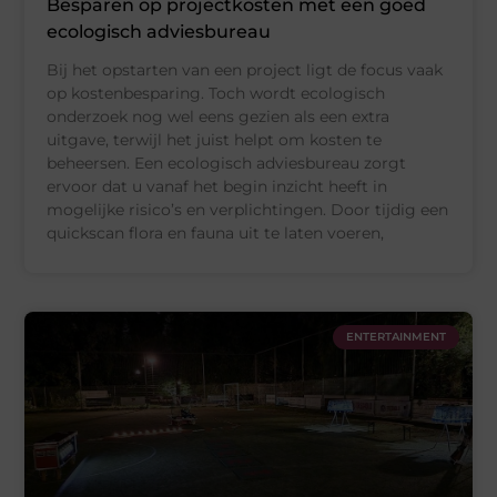
Besparen op projectkosten met een goed
ecologisch adviesbureau
Bij het opstarten van een project ligt de focus vaak
op kostenbesparing. Toch wordt ecologisch
onderzoek nog wel eens gezien als een extra
uitgave, terwijl het juist helpt om kosten te
beheersen. Een ecologisch adviesbureau zorgt
ervoor dat u vanaf het begin inzicht heeft in
mogelijke risico’s en verplichtingen. Door tijdig een
quickscan flora en fauna uit te laten voeren,
ENTERTAINMENT