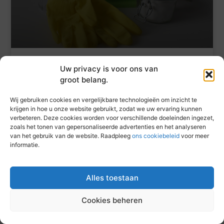
Het gemak en de voordelen van een
Uw privacy is voor ons van
professioneel schoonmaakbedrijf
groot belang.
Schoonmaken is meer dan opruimen Voor veel
Wij gebruiken cookies en vergelijkbare technologieën om inzicht te
bedrijven lijkt schoonmaak een bijzaak: een taak die
krijgen in hoe u onze website gebruikt, zodat we uw ervaring kunnen
tussen de andere werkzaamheden door moet
verbeteren. Deze cookies worden voor verschillende doeleinden ingezet,
worden gedaan. Toch heeft een schone
zoals het tonen van gepersonaliseerde advertenties en het analyseren
werkomgeving veel invloed op het dagelijkse
van het gebruik van de website. Raadpleeg
ons cookiebeleid
voor meer
informatie.
functioneren van een bedrijf. Van frisse
kantoorruimtes tot hygiënische werkplekken, het
draagt bij aan de gezondheid, productiviteit en
motivatie van medewerkers. Schoonmaak gaat dus
Alles toestaan
verder dan alleen
Cookies beheren