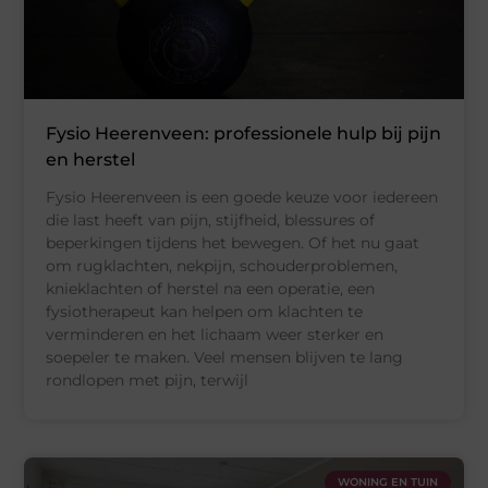
Fysio Heerenveen: professionele hulp bij pijn
en herstel
Fysio Heerenveen is een goede keuze voor iedereen
die last heeft van pijn, stijfheid, blessures of
beperkingen tijdens het bewegen. Of het nu gaat
om rugklachten, nekpijn, schouderproblemen,
knieklachten of herstel na een operatie, een
fysiotherapeut kan helpen om klachten te
verminderen en het lichaam weer sterker en
soepeler te maken. Veel mensen blijven te lang
rondlopen met pijn, terwijl
WONING EN TUIN