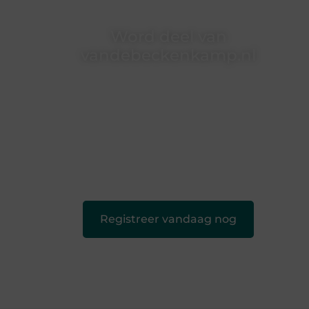
Word deel van
vandebeckenkamp.nl
vandebeckenkamp.nl is dé plek waar
creativiteit, schrijven en lezen samenkomen.
Heb je een passie voor bloggen, verhalen
vertellen of gewoon het ontdekken van
inspirerende content? Dan hoor jij bij ons!
❝
Samen maken we bloggen toegankelijk,
creatief en leuk voor iedereen
❞
Registreer vandaag nog