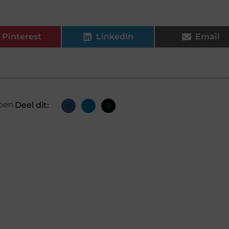
Pinterest
LinkedIn
Email
pen
Deel dit: