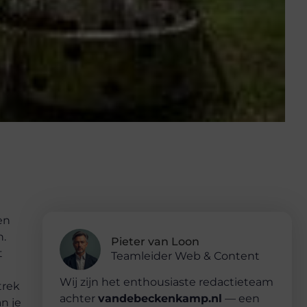
en
n.
Pieter van Loon
t
Teamleider Web & Content
Wij zijn het enthousiaste redactieteam
trek
achter
vandebeckenkamp.nl
— een
n je