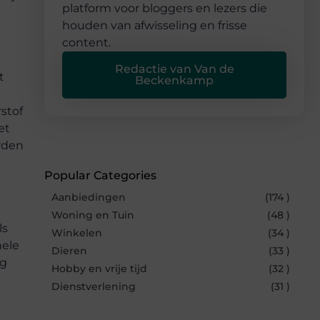
platform voor bloggers en lezers die
houden van afwisseling en frisse
content.
Redactie van Van de
t
Beckenkamp
stof
et
rden
Popular Categories
Aanbiedingen
(174 )
Woning en Tuin
(48 )
ls
Winkelen
(34 )
hele
Dieren
(33 )
ag
Hobby en vrije tijd
(32 )
Dienstverlening
(31 )