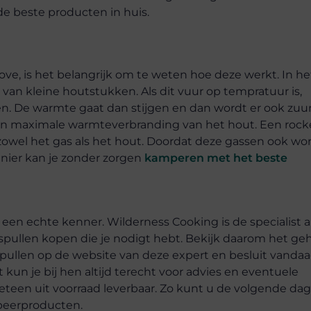
de beste producten in huis.
ove, is het belangrijk om te weten hoe deze werkt. In he
an kleine houtstukken. Als dit vuur op tempratuur is,
n. De warmte gaat dan stijgen en dan wordt er ook zuur
en maximale warmteverbranding van het hout. Een rock
zowel het gas als het hout. Doordat deze gassen ook wo
nier kan je zonder zorgen
kamperen met het beste
ij een echte kenner. Wilderness Cooking is de specialist a
pullen kopen die je nodigt hebt. Bekijk daarom het ge
llen op de website van deze expert en besluit vanda
un je bij hen altijd terecht voor advies en eventuele
eteen uit voorraad leverbaar. Zo kunt u de volgende dag
peerproducten.