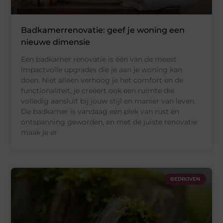
Badkamerrenovatie: geef je woning een
nieuwe dimensie
Een badkamer renovatie is één van de meest
impactvolle upgrades die je aan je woning kan
doen. Niet alleen verhoog je het comfort en de
functionaliteit, je creëert ook een ruimte die
volledig aansluit bij jouw stijl en manier van leven.
De badkamer is vandaag een plek van rust en
ontspanning geworden, en met de juiste renovatie
maak je er
BEDRIJVEN