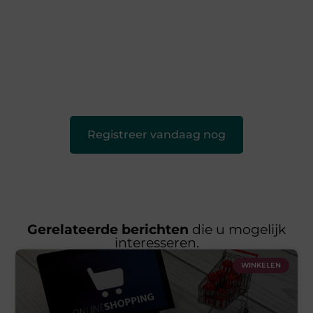
vandebeckenkamp.nl is dé plek waar creativiteit, schrijven
en lezen samenkomen. Heb je een passie voor bloggen,
verhalen vertellen of gewoon het ontdekken van
inspirerende content? Dan hoor jij bij ons!
❝
Samen maken we bloggen toegankelijk, creatief en
leuk voor iedereen
❞
Registreer vandaag nog
Gerelateerde berichten
die u mogelijk
interesseren.
WINKELEN