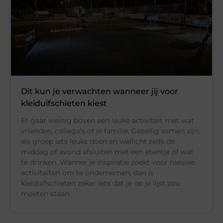
Dit kun je verwachten wanneer jij voor
kleiduifschieten kiest
Er gaat weinig boven een leuke activiteit met wat
vrienden, collega’s of je familie. Gezellig samen zijn,
als groep iets leuks doen en wellicht zelfs de
middag of avond afsluiten met een etentje of wat
te drinken. Wanner je inspiratie zoekt voor nieuwe
activiteiten om te ondernemen, dan is
kleiduifschieten zeker iets dat je op je lijst zou
moeten staan.