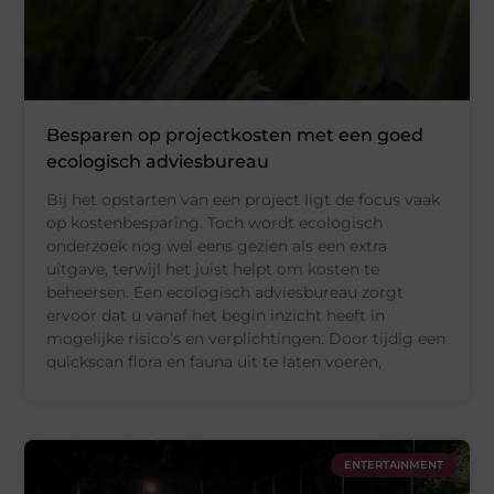
Besparen op projectkosten met een goed
ecologisch adviesbureau
Bij het opstarten van een project ligt de focus vaak
op kostenbesparing. Toch wordt ecologisch
onderzoek nog wel eens gezien als een extra
uitgave, terwijl het juist helpt om kosten te
beheersen. Een ecologisch adviesbureau zorgt
ervoor dat u vanaf het begin inzicht heeft in
mogelijke risico’s en verplichtingen. Door tijdig een
quickscan flora en fauna uit te laten voeren,
ENTERTAINMENT