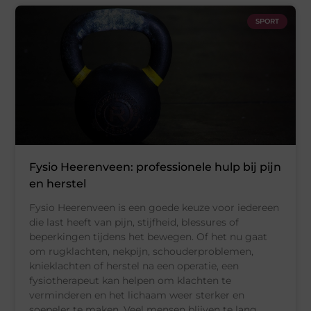
SPORT
Fysio Heerenveen: professionele hulp bij pijn
en herstel
Fysio Heerenveen is een goede keuze voor iedereen
die last heeft van pijn, stijfheid, blessures of
beperkingen tijdens het bewegen. Of het nu gaat
om rugklachten, nekpijn, schouderproblemen,
knieklachten of herstel na een operatie, een
fysiotherapeut kan helpen om klachten te
verminderen en het lichaam weer sterker en
soepeler te maken. Veel mensen blijven te lang