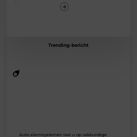
...
Trending-bericht
Artikelen die je niet mag missen
Ontdek onze meest gelezen en besproken blogs van dit
moment. Van actuele thema’s tot tijdloze verhalen – deze
stukken raken de kern van wat ons bezighoudt.
Auto alarmsystemen laat u op vakkundige