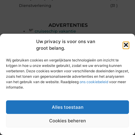
Dienstverlening
(31 )
ADVERTENTIES
cruiseschip vakantie
Omschrijving: cruiseschip vakantie
Uw privacy is voor ons van
dagje weg met vriendin alleen
groot belang.
waarheen
Omschrijving: dagje weg met vriendin alleen
waarheen
Wij gebruiken cookies en vergelijkbare technologieën om inzicht te
krijgen in hoe u onze website gebruikt, zodat we uw ervaring kunnen
dagje weg vriendenloterij
verbeteren. Deze cookies worden voor verschillende doeleinden ingezet,
Omschrijving: dagje weg vriendenloterij
zoals het tonen van gepersonaliseerde advertenties en het analyseren
Hier adverteren? Meld je aan.
van het gebruik van de website. Raadpleeg
ons cookiebeleid
voor meer
Omschrijving:
informatie.
leuke familie uitjes
Omschrijving: leuke familie uitjes
leuke uitjes met je vriendin
Omschrijving: leuke uitjes met je vriendin
Alles toestaan
low budget vakantie
Omschrijving: low budget vakantie
Cookies beheren
safe fifa coins
Omschrijving: safe fifa coins