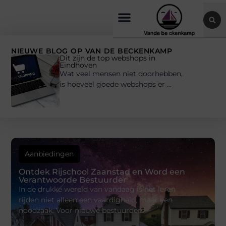
NIEUWE BLOG OP VAN DE BECKENKAMP
Dit zijn de top webshops in
Eindhoven
Wat veel mensen niet doorhebben,
is hoeveel goede webshops er ...
Aanbiedingen
Ontdek Rijschool Zaanstad en Word een
Verantwoorde Bestuurder
In de drukke wereld van vandaag is het leren
rijden niet alleen een vaardigheid, maar een
noodzaak. Voor nieuwe bestuurders