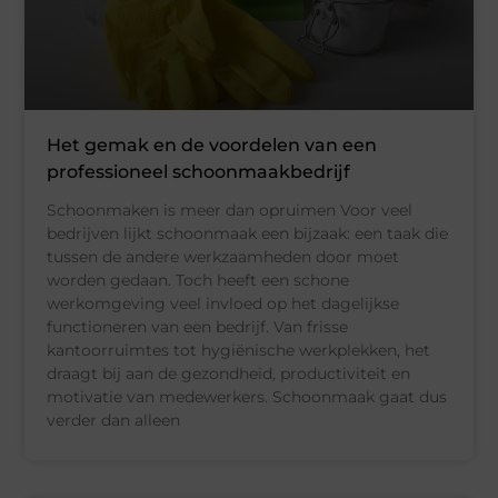
Het gemak en de voordelen van een
professioneel schoonmaakbedrijf
Schoonmaken is meer dan opruimen Voor veel
bedrijven lijkt schoonmaak een bijzaak: een taak die
tussen de andere werkzaamheden door moet
worden gedaan. Toch heeft een schone
werkomgeving veel invloed op het dagelijkse
functioneren van een bedrijf. Van frisse
kantoorruimtes tot hygiënische werkplekken, het
draagt bij aan de gezondheid, productiviteit en
motivatie van medewerkers. Schoonmaak gaat dus
verder dan alleen