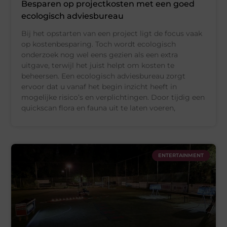
Besparen op projectkosten met een goed
ecologisch adviesbureau
Bij het opstarten van een project ligt de focus vaak
op kostenbesparing. Toch wordt ecologisch
onderzoek nog wel eens gezien als een extra
uitgave, terwijl het juist helpt om kosten te
beheersen. Een ecologisch adviesbureau zorgt
ervoor dat u vanaf het begin inzicht heeft in
mogelijke risico’s en verplichtingen. Door tijdig een
quickscan flora en fauna uit te laten voeren,
ENTERTAINMENT