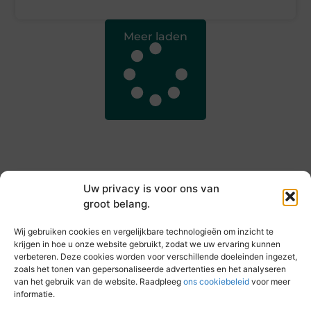
Meer laden
Uw privacy is voor ons van
groot belang.
Main Links
Wij gebruiken cookies en vergelijkbare technologieën om inzicht te
Goede backlinks kopen: hoe je jouw websiteautoriteit slim versterkt
Slim online verdienen: zo haal je inkomsten uit je website
krijgen in hoe u onze website gebruikt, zodat we uw ervaring kunnen
verbeteren. Deze cookies worden voor verschillende doeleinden ingezet,
zoals het tonen van gepersonaliseerde advertenties en het analyseren
van het gebruik van de website. Raadpleeg
ons cookiebeleid
voor meer
informatie.
Elke dag iets nieuws op vandebeckenkamp.nl
Blogs vol inspiratie, inzichten en tips voor jouw dagelijks