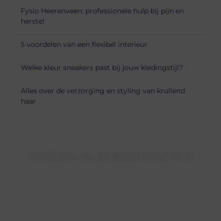
Fysio Heerenveen: professionele hulp bij pijn en
herstel
5 voordelen van een flexibel interieur
Welke kleur sneakers past bij jouw kledingstijl?
Alles over de verzorging en styling van krullend
haar
Word deel van vandebeckenkamp.nl
vandebeckenkamp.nl is dé plek waar creativiteit, schrijven
en lezen samenkomen. Heb je een passie voor bloggen,
verhalen vertellen of gewoon het ontdekken van
inspirerende content? Dan hoor jij bij ons!
❝
Samen maken we bloggen toegankelijk, creatief en