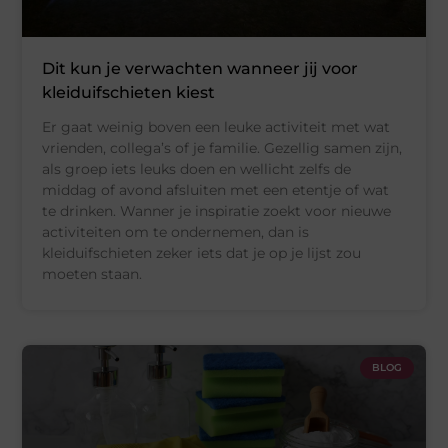
Dit kun je verwachten wanneer jij voor
kleiduifschieten kiest
Er gaat weinig boven een leuke activiteit met wat
vrienden, collega’s of je familie. Gezellig samen zijn,
als groep iets leuks doen en wellicht zelfs de
middag of avond afsluiten met een etentje of wat
te drinken. Wanner je inspiratie zoekt voor nieuwe
activiteiten om te ondernemen, dan is
kleiduifschieten zeker iets dat je op je lijst zou
moeten staan.
BLOG