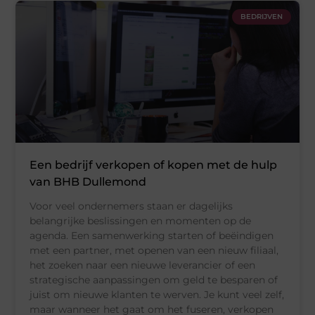
BEDRIJVEN
Een bedrijf verkopen of kopen met de hulp
van BHB Dullemond
Voor veel ondernemers staan er dagelijks
belangrijke beslissingen en momenten op de
agenda. Een samenwerking starten of beëindigen
met een partner, met openen van een nieuw filiaal,
het zoeken naar een nieuwe leverancier of een
strategische aanpassingen om geld te besparen of
juist om nieuwe klanten te werven. Je kunt veel zelf,
maar wanneer het gaat om het fuseren, verkopen