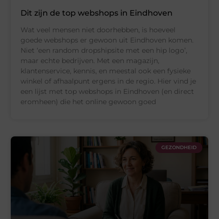
Dit zijn de top webshops in Eindhoven
Wat veel mensen niet doorhebben, is hoeveel
goede webshops er gewoon uit Eindhoven komen.
Niet ‘een random dropshipsite met een hip logo’,
maar echte bedrijven. Met een magazijn,
klantenservice, kennis, en meestal ook een fysieke
winkel of afhaalpunt ergens in de regio. Hier vind je
een lijst met top webshops in Eindhoven (en direct
eromheen) die het online gewoon goed
GEZONDHEID