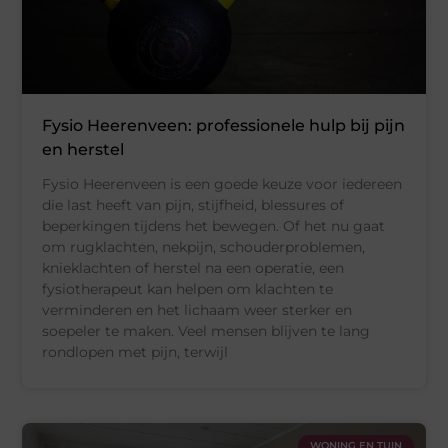
Fysio Heerenveen: professionele hulp bij pijn
en herstel
Fysio Heerenveen is een goede keuze voor iedereen
die last heeft van pijn, stijfheid, blessures of
beperkingen tijdens het bewegen. Of het nu gaat
om rugklachten, nekpijn, schouderproblemen,
knieklachten of herstel na een operatie, een
fysiotherapeut kan helpen om klachten te
verminderen en het lichaam weer sterker en
soepeler te maken. Veel mensen blijven te lang
rondlopen met pijn, terwijl
WONING EN TUIN