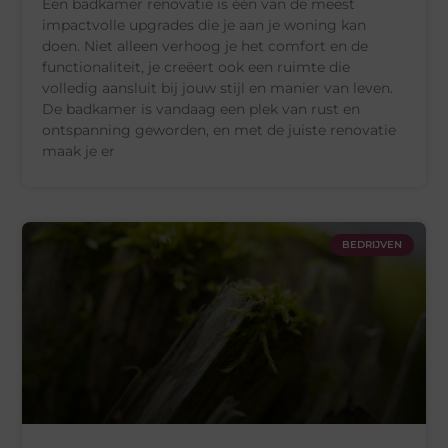
Een badkamer renovatie is één van de meest
impactvolle upgrades die je aan je woning kan
doen. Niet alleen verhoog je het comfort en de
functionaliteit, je creëert ook een ruimte die
volledig aansluit bij jouw stijl en manier van leven.
De badkamer is vandaag een plek van rust en
ontspanning geworden, en met de juiste renovatie
maak je er
BEDRIJVEN