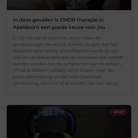
In deze gevallen is EMDR therapie in
Apeldoorn een goede keuze voor jou
Er zijn tal van problemen, stoornissen en
aandoeningen die ervoor kunnen zorgen dat het
dagelijks leven lastig of ondragelijk wordt. Er zijn
ook tal van behandelingen en manieren die ingezet
kunnen worden om de symptomen aan te pakken,
of het probleem volledig op te lossen. Maar de
juiste behandeling vinden voor juist jouw
aandoening, stoornis of probleem, dat kan lastig
SPORT